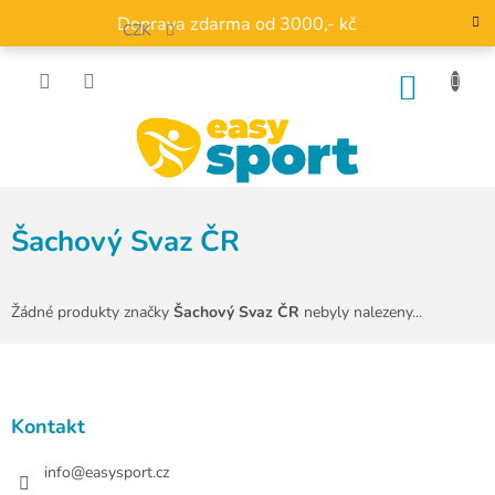
Přejít
Doprava zdarma od 3000,- kč
na
CZK
obsah
NÁKU
KOŠÍK
Šachový Svaz ČR
Žádné produkty značky
Šachový Svaz ČR
nebyly nalezeny...
Z
á
p
a
Kontakt
t
í
info
@
easysport.cz