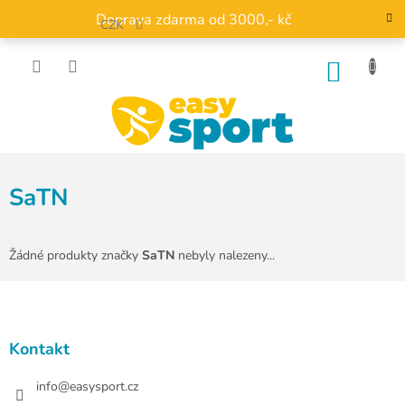
Přejít
Doprava zdarma od 3000,- kč
na
CZK
obsah
NÁKU
KOŠÍK
SaTN
Žádné produkty značky
SaTN
nebyly nalezeny...
Z
á
p
a
Kontakt
t
í
info
@
easysport.cz