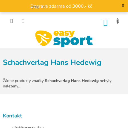
Přejít
Doprava zdarma od 3000,- kč
na
CZK
obsah
NÁKU
KOŠÍK
Schachverlag Hans Hedewig
Žádné produkty značky
Schachverlag Hans Hedewig
nebyly
nalezeny...
Z
á
p
a
Kontakt
t
info
@
easysport.cz