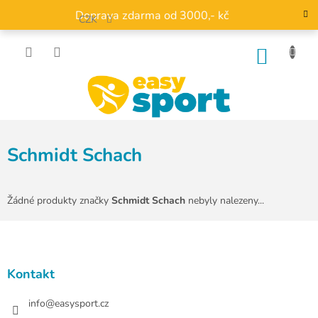
Přejít
Doprava zdarma od 3000,- kč
na
CZK
obsah
NÁKU
KOŠÍK
Schmidt Schach
Žádné produkty značky
Schmidt Schach
nebyly nalezeny...
Z
á
p
a
Kontakt
t
í
info
@
easysport.cz