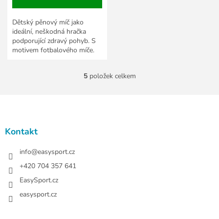
Dětský pěnový míč jako
ideální, neškodná hračka
podporující zdravý pohyb. S
motivem fotbalového míče.
5
položek celkem
O
v
l
Z
á
á
d
p
a
a
Kontakt
c
t
í
í
info
@
easysport.cz
p
r
+420 704 357 641
v
EasySport.cz
k
y
easysport.cz
v
ý
p