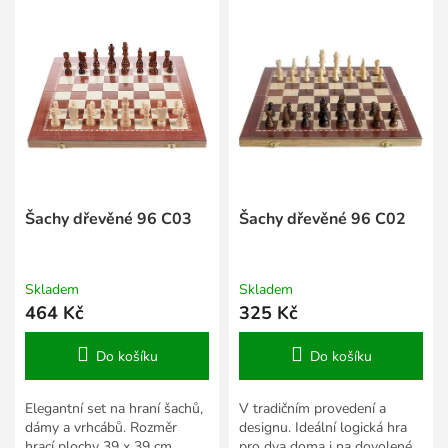
í
ý
p
p
r
i
o
s
d
p
u
r
k
o
t
d
ů
u
k
Šachy dřevěné 96 C03
Šachy dřevěné 96 C02
t
ů
Skladem
Skladem
464 Kč
325 Kč
Do košíku
Do košíku
Elegantní set na hraní šachů,
V tradičním provedení a
dámy a vrhcábů. Rozměr
designu. Ideální logická hra
hrací plochy 39 x 39 cm.
pro dva doma i na dovolené.