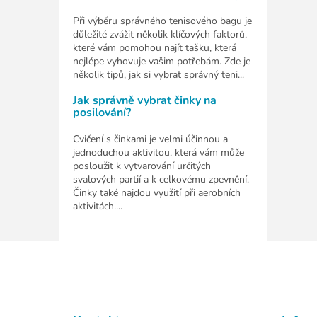
Při výběru správného tenisového bagu je
důležité zvážit několik klíčových faktorů,
které vám pomohou najít tašku, která
nejlépe vyhovuje vašim potřebám. Zde je
několik tipů, jak si vybrat správný teni...
Jak správně vybrat činky na
posilování?
Cvičení s činkami je velmi účinnou a
jednoduchou aktivitou, která vám může
posloužit k vytvarování určitých
svalových partií a k celkovému zpevnění.
Činky také najdou využití při aerobních
aktivitách....
Z
á
p
a
t