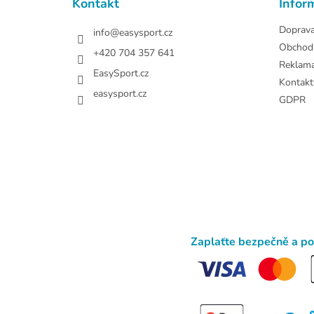
Kontakt
Infor
í
Doprav
info
@
easysport.cz
Obchod
+420 704 357 641
Reklam
EasySport.cz
Kontakt
easysport.cz
GDPR
Zaplaťte bezpečně a p