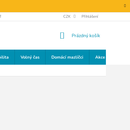
TAKTY
GDPR
CZK
Přihlášení
NÁKUPNÍ
Prázdný košík
KOŠÍK
ilita
Volný čas
Domácí mazlíčci
Akce a slevy