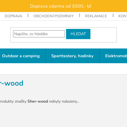
Doprava zdarma od 3000,- kč
DOPRAVA
OBCHODNÍ PODMÍNKY
REKLAMACE
KON
HLEDAT
Outdoor a camping
Sporttestery, hodinky
Elektromob
r-wood
rodukty značky
Sher-wood
nebyly nalezeny...