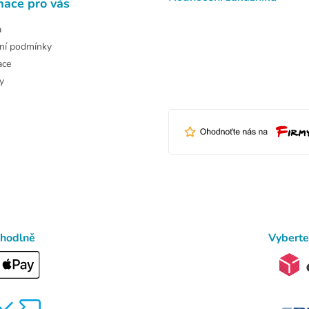
mace pro vás
a
ní podmínky
ace
y
ohodlně
Vyberte