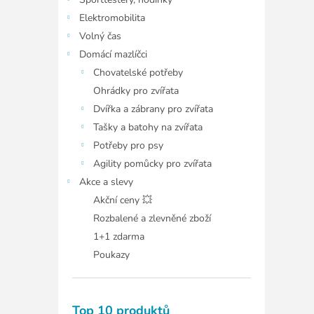
í
p
Elektromobilita
a
Volný čas
n
Domácí mazlíčci
e
Chovatelské potřeby
l
Ohrádky pro zvířata
Dvířka a zábrany pro zvířata
Tašky a batohy na zvířata
Potřeby pro psy
Agility pomůcky pro zvířata
Akce a slevy
Akční ceny 💥
Rozbalené a zlevněné zboží
1+1 zdarma
Poukazy
Top 10 produktů