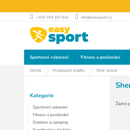
Přejít
na
obsah
+420 704 357 641
info@easysport.cz
Sportovní vybavení
Fitness a posilování
Domů
Prodávané značky
Sher-wood
P
She
o
Přeskočit
s
Kategorie
kategorie
t
r
Žádné p
Sportovní vybavení
a
Fitness a posilování
n
Outdoor a camping
n
Sporttestery, hodinky