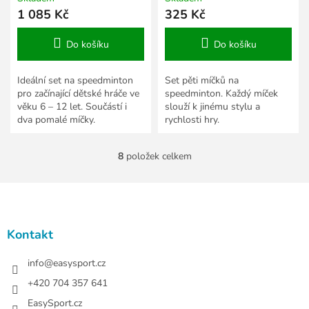
1 085 Kč
325 Kč
Do košíku
Do košíku
Ideální set na speedminton
Set pěti míčků na
pro začínající dětské hráče ve
speedminton. Každý míček
věku 6 – 12 let. Součástí i
slouží k jinému stylu a
dva pomalé míčky.
rychlosti hry.
8
položek celkem
O
v
l
Z
á
á
d
p
a
a
Kontakt
c
t
í
í
info
@
easysport.cz
p
r
+420 704 357 641
v
EasySport.cz
k