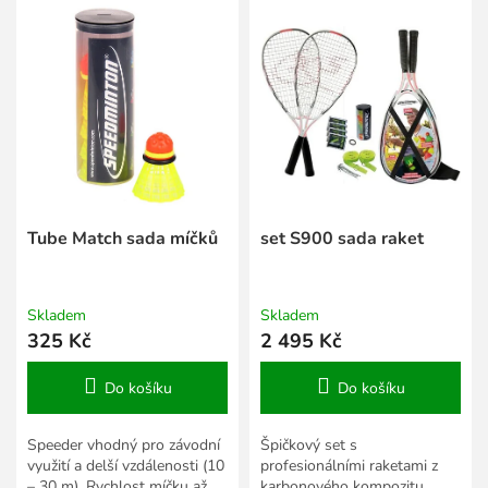
í
ý
p
p
r
i
o
s
d
p
u
r
k
o
t
d
ů
u
k
Tube Match sada míčků
set S900 sada raket
t
ů
Skladem
Skladem
325 Kč
2 495 Kč
Do košíku
Do košíku
Speeder vhodný pro závodní
Špičkový set s
využití a delší vzdálenosti (10
profesionálními raketami z
– 30 m). Rychlost míčku až
karbonového kompozitu.