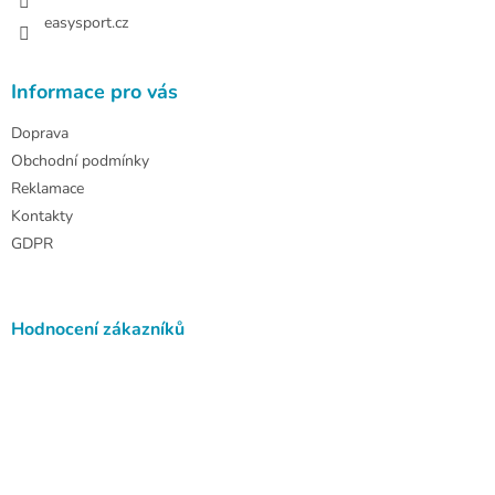
y
easysport.cz
v
ý
p
Informace pro vás
i
s
Doprava
u
Obchodní podmínky
Reklamace
Kontakty
GDPR
Hodnocení zákazníků