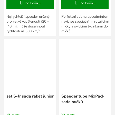
Do košíku
Do košíku
Nejrychlejší speeder určený
Perfektní set na speedminton
pro velké vzdálenosti (20 –
navíc se speciálními, rotujícími
40 m), může dosáhnout
míčky a svítícími tyčinkami do
rychlosti až 300 km/h.
míčků.
Vhodný pro zkušenější hráče.
set S-Jr sada raket junior
Speeder tube MixPack
sada míčků
Skladem
Skladem