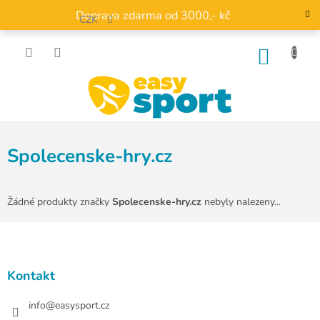
Přejít
Doprava zdarma od 3000,- kč
na
CZK
obsah
NÁKU
KOŠÍK
Spolecenske-hry.cz
Žádné produkty značky
Spolecenske-hry.cz
nebyly nalezeny...
Z
á
p
a
Kontakt
t
í
info
@
easysport.cz