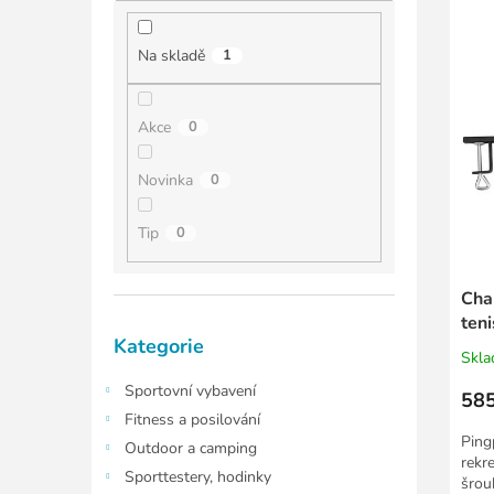
í
í
ý
p
p
p
a
Na skladě
1
r
i
n
o
s
e
d
p
l
Akce
0
u
r
k
o
Novinka
0
t
d
ů
u
Tip
0
k
t
ů
Cha
teni
Přeskočit
Kategorie
kategorie
Skl
Sportovní vybavení
585
Fitness a posilování
Ping
Outdoor a camping
rekr
Sporttestery, hodinky
šrou