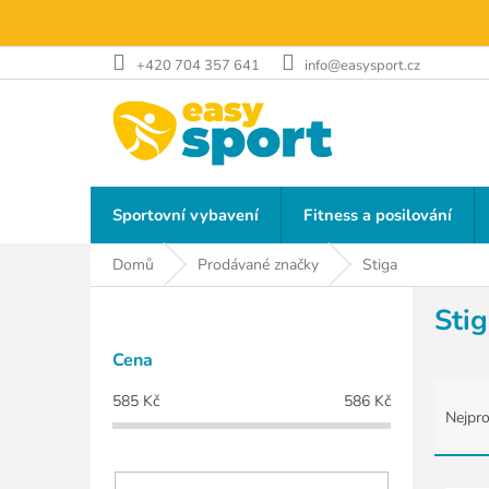
Přejít
na
obsah
+420 704 357 641
info@easysport.cz
Sportovní vybavení
Fitness a posilování
Domů
Prodávané značky
Stiga
P
Sti
o
s
Cena
t
Ř
r
585
Kč
586
Kč
a
a
Nejpro
z
n
e
n
n
V