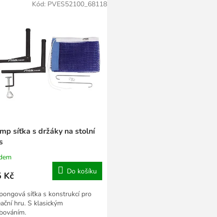
Kód:
PVES52100_68118
mp síťka s držáky na stolní
s
adem
Do košíku
 Kč
pongová síťka s konstrukcí pro
eační hru. S klasickým
bováním.