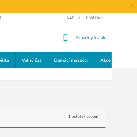
TAKTY
GDPR
CZK
Přihlášení
NÁKUPNÍ
Prázdný košík
KOŠÍK
ilita
Volný čas
Domácí mazlíčci
Akce a slevy
1
položek celkem