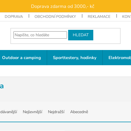
Doprava zdarma od 3000,- kč
DOPRAVA
OBCHODNÍ PODMÍNKY
REKLAMACE
KON
HLEDAT
Outdoor a camping
Sporttestery, hodinky
Elektromob
ga
dávanější
Nejlevnější
Nejdražší
Abecedně