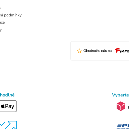
a
ní podmínky
ace
y
ohodlně
Vyberte