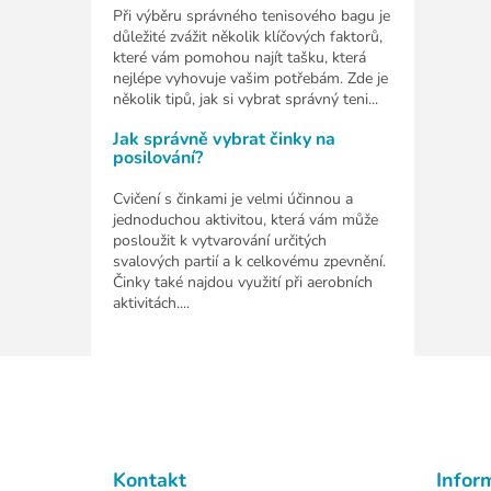
Při výběru správného tenisového bagu je
důležité zvážit několik klíčových faktorů,
které vám pomohou najít tašku, která
nejlépe vyhovuje vašim potřebám. Zde je
několik tipů, jak si vybrat správný teni...
Jak správně vybrat činky na
posilování?
Cvičení s činkami je velmi účinnou a
jednoduchou aktivitou, která vám může
posloužit k vytvarování určitých
svalových partií a k celkovému zpevnění.
Činky také najdou využití při aerobních
aktivitách....
Z
á
p
a
t
Kontakt
Infor
í