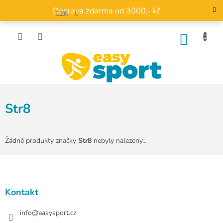
Přejít
Doprava zdarma od 3000,- kč
na
CZK
obsah
NÁKU
KOŠÍK
Str8
Žádné produkty značky
Str8
nebyly nalezeny...
Z
á
p
a
Kontakt
t
í
info
@
easysport.cz