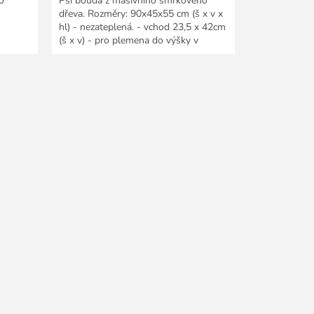
o
Psí bouda z masivního smrkového
dřeva. Rozměry: 90x45x55 cm (š x v x
hl) - nezateplená. - vchod 23,5 x 42cm
(š x v) - pro plemena do výšky v
kohoutku...