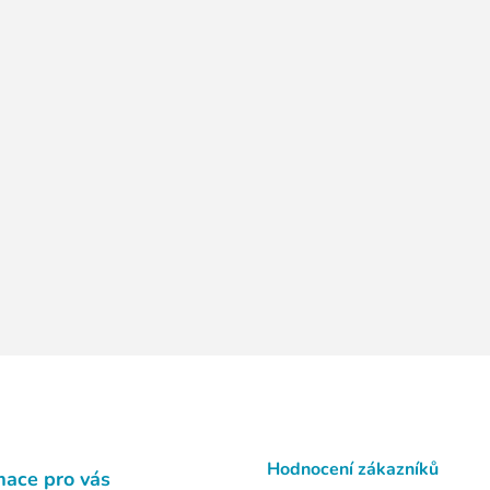
s
u
Hodnocení zákazníků
mace pro vás