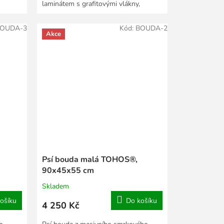
laminátem s grafitovými vlákny,
dosahujícími až do patky hole. Čepel:
z...
OUDA-3
Kód:
BOUDA-2
Akce
Psí bouda malá TOHOS®,
90x45x55 cm
Skladem
ošíku
Do košíku
4 250 Kč