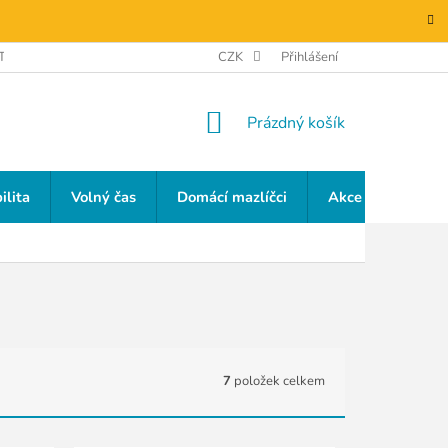
TAKTY
GDPR
CZK
Přihlášení
NÁKUPNÍ
Prázdný košík
KOŠÍK
ilita
Volný čas
Domácí mazlíčci
Akce a slevy
7
položek celkem