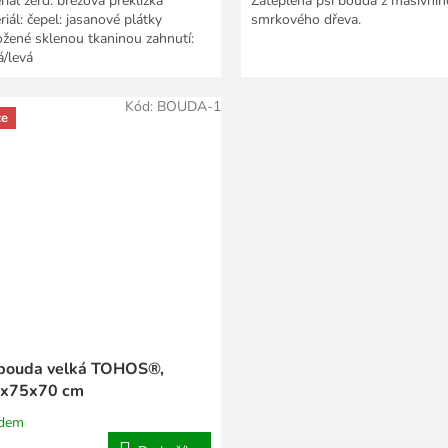
riál žerď: březová překližka
Zateplená psí bouda z masivníh
iál: čepel: jasanové plátky
smrkového dřeva.
ožené sklenou tkaninou zahnutí:
á/levá
Kód:
BOUDA-1
ce
 bouda velká TOHOS®,
x75x70 cm
adem