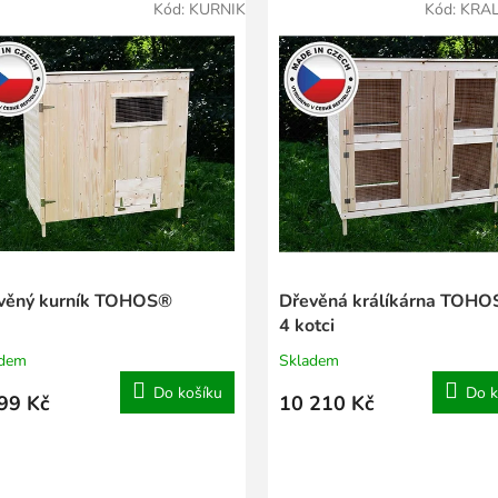
Kód:
KURNIK
Kód:
KRA
věný kurník TOHOS®
Dřevěná králíkárna TOHO
4 kotci
adem
Skladem
Do košíku
Do k
99 Kč
10 210 Kč