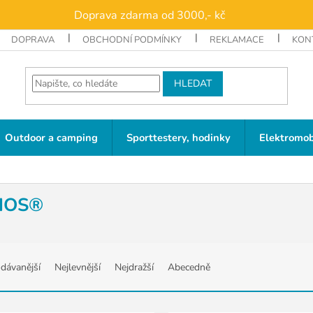
Doprava zdarma od 3000,- kč
DOPRAVA
OBCHODNÍ PODMÍNKY
REKLAMACE
KON
HLEDAT
Outdoor a camping
Sporttestery, hodinky
Elektromob
HOS®
dávanější
Nejlevnější
Nejdražší
Abecedně