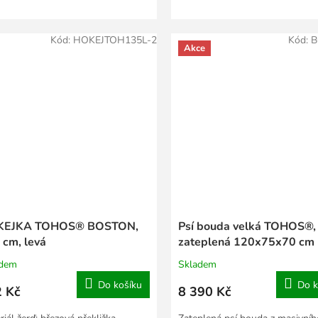
Kód:
HOKEJTOH135L-2
Kód:
B
Akce
KEJKA TOHOS® BOSTON,
Psí bouda velká TOHOS®,
 cm, levá
zateplená 120x75x70 cm
adem
Skladem
Do košíku
Do k
 Kč
8 390 Kč