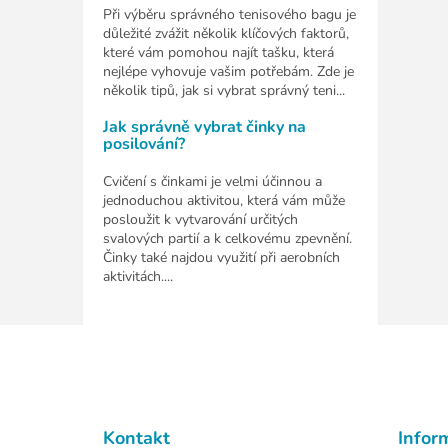
Při výběru správného tenisového bagu je
důležité zvážit několik klíčových faktorů,
které vám pomohou najít tašku, která
nejlépe vyhovuje vašim potřebám. Zde je
několik tipů, jak si vybrat správný teni...
Jak správně vybrat činky na
posilování?
Cvičení s činkami je velmi účinnou a
jednoduchou aktivitou, která vám může
posloužit k vytvarování určitých
svalových partií a k celkovému zpevnění.
Činky také najdou využití při aerobních
aktivitách....
Z
á
p
a
t
Kontakt
Infor
í