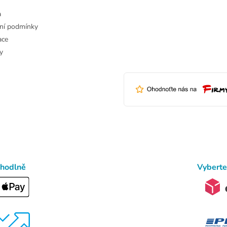
a
ní podmínky
ace
y
ohodlně
Vyberte