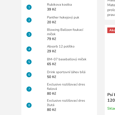
Mate
Rubikova kostka
Mater
39 Kč
prol
prav
Panther hokejový puk
20 Kč
Blowing Balloon foukací
Ak
míček
79 Kč
Absorb 12 potítko
29 Kč
BM-07 baseballový míček
65 Kč
Drink sportovní láhev bílá
50 Kč
Exclusive rozlišovací dres
fialová
80 Kč
Psí
120
Exclusive rozlišovací dres
žlutá
Skl
80 Kč