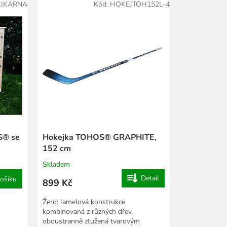
LIKARNA
Kód:
HOKEJTOH152L-4
S® se
Hokejka TOHOS® GRAPHITE,
152 cm
Skladem
Detail
ošíku
899 Kč
Žerď: lamelová konstrukce
kombinovaná z různých dřev,
oboustranně ztužená tvarovým