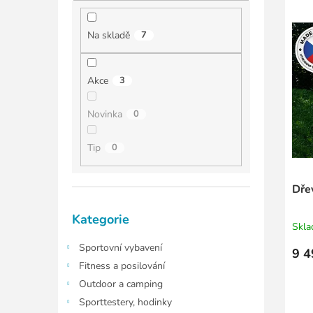
í
í
ý
p
p
p
a
Na skladě
7
r
i
n
o
s
e
d
p
l
Akce
3
u
r
k
o
Novinka
0
t
d
ů
u
Tip
0
k
t
ů
Dře
Přeskočit
Kategorie
kategorie
Skl
Sportovní vybavení
9 4
Fitness a posilování
Outdoor a camping
Sporttestery, hodinky