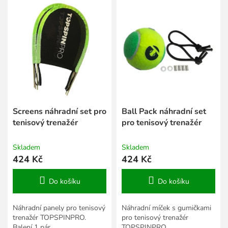
í
ý
p
p
r
i
o
s
d
p
u
r
k
o
t
d
ů
u
k
Screens náhradní set pro
Ball Pack náhradní set
t
tenisový trenažér
pro tenisový trenažér
ů
Skladem
Skladem
424 Kč
424 Kč
Do košíku
Do košíku
Náhradní panely pro tenisový
Náhradní míček s gumičkami
trenažér TOPSPINPRO.
pro tenisový trenažér
Balení 1 pár.
TOPSPINPRO.