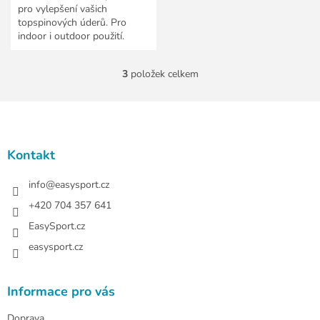
pro vylepšení vašich
topspinových úderů. Pro
indoor i outdoor použití.
3
položek celkem
O
v
l
Z
á
á
d
p
a
a
Kontakt
c
t
í
í
info
@
easysport.cz
p
r
+420 704 357 641
v
EasySport.cz
k
y
easysport.cz
v
ý
p
Informace pro vás
i
s
Doprava