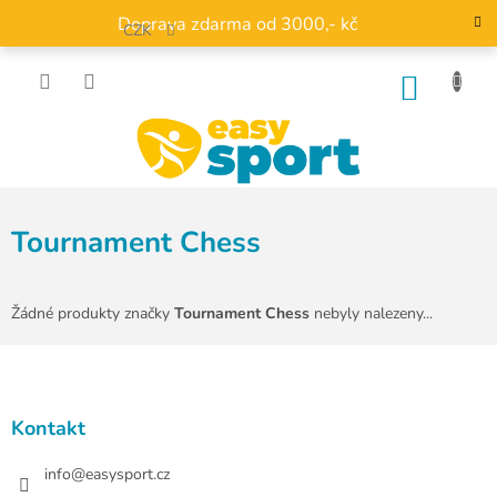
Přejít
Doprava zdarma od 3000,- kč
na
CZK
obsah
NÁKU
KOŠÍK
Tournament Chess
Žádné produkty značky
Tournament Chess
nebyly nalezeny...
Z
á
p
a
Kontakt
t
í
info
@
easysport.cz