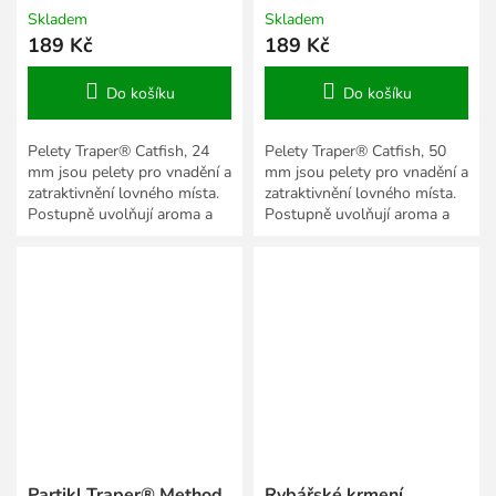
Skladem
Skladem
189 Kč
189 Kč
Do košíku
Do košíku
Pelety Traper® Catfish, 24
Pelety Traper® Catfish, 50
mm jsou pelety pro vnadění a
mm jsou pelety pro vnadění a
zatraktivnění lovného místa.
zatraktivnění lovného místa.
Postupně uvolňují aroma a
Postupně uvolňují aroma a
živiny do vody, takže se hodí
živiny do vody, takže se hodí
do krmení, PVA i...
do krmení, PVA i...
Partikl Traper® Method
Rybářské krmení