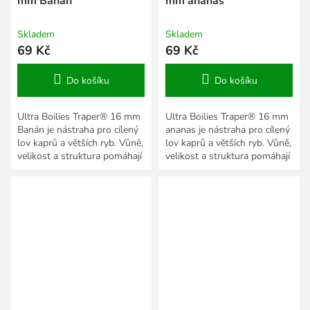
mm Banán
mm ananas
Skladem
Skladem
69 Kč
69 Kč
Do košíku
Do košíku
Ultra Boilies Traper® 16 mm
Ultra Boilies Traper® 16 mm
Banán je nástraha pro cílený
ananas je nástraha pro cílený
lov kaprů a větších ryb. Vůně,
lov kaprů a větších ryb. Vůně,
velikost a struktura pomáhají
velikost a struktura pomáhají
přizpůsobit prezentaci roční
přizpůsobit prezentaci roční
době,...
době,...