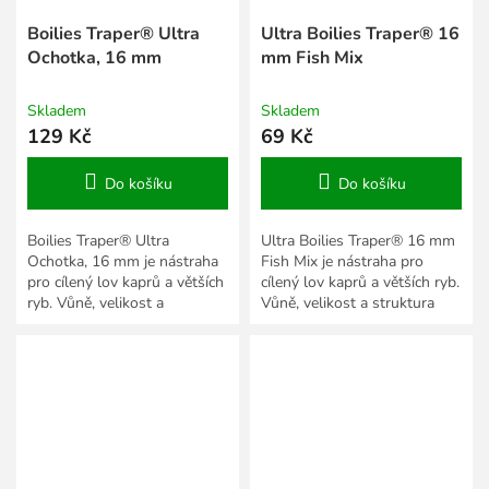
Boilies Traper® Ultra
Ultra Boilies Traper® 16
Ochotka, 16 mm
mm Fish Mix
Skladem
Skladem
129 Kč
69 Kč
Do košíku
Do košíku
Boilies Traper® Ultra
Ultra Boilies Traper® 16 mm
Ochotka, 16 mm je nástraha
Fish Mix je nástraha pro
pro cílený lov kaprů a větších
cílený lov kaprů a větších ryb.
ryb. Vůně, velikost a
Vůně, velikost a struktura
struktura pomáhají
pomáhají přizpůsobit
přizpůsobit prezentaci roční
prezentaci roční době,...
době,...