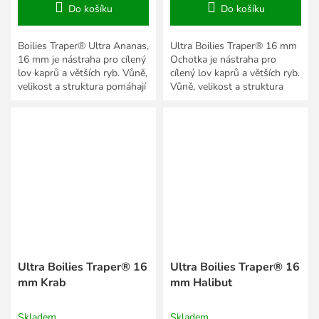
Do košíku
Do košíku
Boilies Traper® Ultra Ananas,
Ultra Boilies Traper® 16 mm
16 mm je nástraha pro cílený
Ochotka je nástraha pro
lov kaprů a větších ryb. Vůně,
cílený lov kaprů a větších ryb.
velikost a struktura pomáhají
Vůně, velikost a struktura
přizpůsobit prezentaci roční
pomáhají přizpůsobit
době,...
prezentaci roční době,...
Ultra Boilies Traper® 16
Ultra Boilies Traper® 16
mm Krab
mm Halibut
Skladem
Skladem