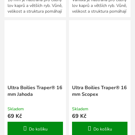
lov kaprů a větších ryb. Vůně,
lov kaprů a větších ryb. Vůně,
velikost a struktura pomáhají
velikost a struktura pomáhají
přizpůsobit prezentaci roční
přizpůsobit prezentaci roční
době,...
době,...
Ultra Boilies Traper® 16
Ultra Boilies Traper® 16
mm Jahoda
mm Scopex
Skladem
Skladem
69 Kč
69 Kč
Do košíku
Do košíku