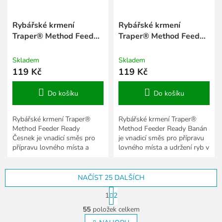
Rybářské krmení
Rybářské krmení
Traper® Method Feeder
Traper® Method Feeder
Ready Česnek
Ready Banán
Skladem
Skladem
119 Kč
119 Kč
Do košíku
Do košíku
Rybářské krmení Traper®
Rybářské krmení Traper®
Method Feeder Ready
Method Feeder Ready Banán
Česnek je vnadicí směs pro
je vnadicí směs pro přípravu
přípravu lovného místa a
lovného místa a udržení ryb v
udržení ryb v záběru. Po
záběru. Po navlhčení vytváří
navlhčení vytváří pracující
pracující krmení,...
krmení,...
NAČÍST 25 DALŠÍCH
S
1
2
t
O
r
55
položek celkem
v
á