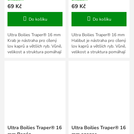
69 Kč
69 Kč
Do košíku
Do košíku
Ultra Boilies Traper® 16 mm
Ultra Boilies Traper® 16 mm
Krab je nástraha pro cílený
Halibut je nástraha pro cílený
lov kaprů a větších ryb. Vůně,
lov kaprů a větších ryb. Vůně,
velikost a struktura pomáhají
velikost a struktura pomáhají
přizpůsobit prezentaci roční
přizpůsobit prezentaci roční
době,...
době,...
Ultra Boilies Traper® 16
Ultra Boilies Traper® 16