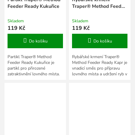
Feeder Ready Kukuřice
Traper® Method Feeder
Ready Kapr
Skladem
Skladem
119 Kč
119 Kč
Do košíku
Do košíku
Partikl Traper® Method
Rybářské krmení Traper®
Feeder Ready Kukuřice je
Method Feeder Ready Kapr je
partikl pro přirozené
vnadicí směs pro přípravu
zatraktivnění lovného místa.
lovného místa a udržení ryb v
Hodí se do krmných směsí,
záběru. Po navlhčení vytváří
pro kobrování i přesné...
pracující krmení,...