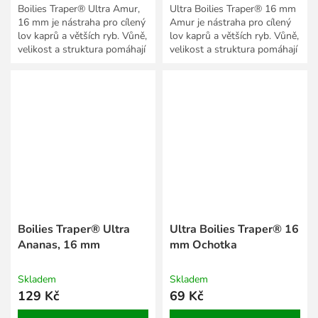
Boilies Traper® Ultra Amur,
Ultra Boilies Traper® 16 mm
16 mm je nástraha pro cílený
Amur je nástraha pro cílený
lov kaprů a větších ryb. Vůně,
lov kaprů a větších ryb. Vůně,
velikost a struktura pomáhají
velikost a struktura pomáhají
přizpůsobit prezentaci roční
přizpůsobit prezentaci roční
době,...
době,...
Boilies Traper® Ultra
Ultra Boilies Traper® 16
Ananas, 16 mm
mm Ochotka
Skladem
Skladem
129 Kč
69 Kč