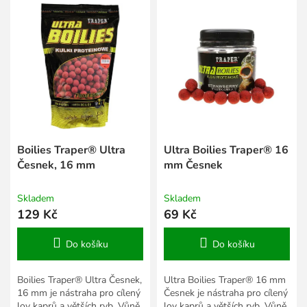
í
ý
p
p
r
i
o
s
d
p
u
r
k
o
t
d
ů
u
k
Boilies Traper® Ultra
Ultra Boilies Traper® 16
t
Česnek, 16 mm
mm Česnek
ů
Skladem
Skladem
129 Kč
69 Kč
Do košíku
Do košíku
Boilies Traper® Ultra Česnek,
Ultra Boilies Traper® 16 mm
16 mm je nástraha pro cílený
Česnek je nástraha pro cílený
lov kaprů a větších ryb. Vůně,
lov kaprů a větších ryb. Vůně,