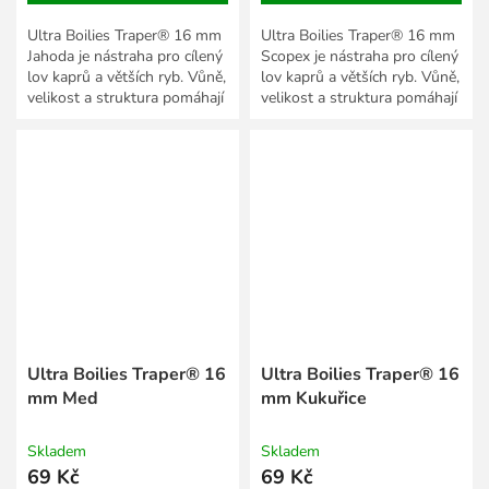
Ultra Boilies Traper® 16 mm
Ultra Boilies Traper® 16 mm
Jahoda je nástraha pro cílený
Scopex je nástraha pro cílený
lov kaprů a větších ryb. Vůně,
lov kaprů a větších ryb. Vůně,
velikost a struktura pomáhají
velikost a struktura pomáhají
přizpůsobit prezentaci roční
přizpůsobit prezentaci roční
době,...
době,...
Ultra Boilies Traper® 16
Ultra Boilies Traper® 16
mm Med
mm Kukuřice
Skladem
Skladem
69 Kč
69 Kč