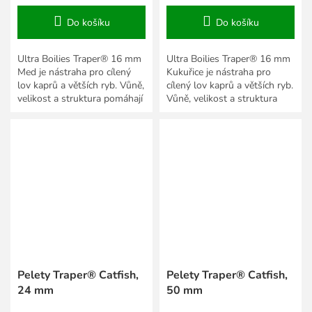
Do košíku
Do košíku
Ultra Boilies Traper® 16 mm
Ultra Boilies Traper® 16 mm
Med je nástraha pro cílený
Kukuřice je nástraha pro
lov kaprů a větších ryb. Vůně,
cílený lov kaprů a větších ryb.
velikost a struktura pomáhají
Vůně, velikost a struktura
přizpůsobit prezentaci roční
pomáhají přizpůsobit
době,...
prezentaci roční době,...
Pelety Traper® Catfish,
Pelety Traper® Catfish,
24 mm
50 mm