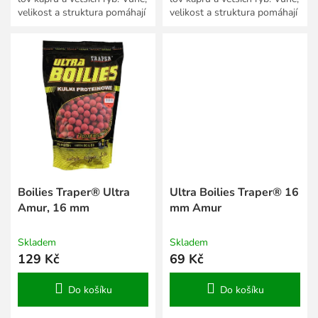
velikost a struktura pomáhají
velikost a struktura pomáhají
přizpůsobit prezentaci roční
přizpůsobit prezentaci roční
době,...
době,...
Boilies Traper® Ultra
Ultra Boilies Traper® 16
Amur, 16 mm
mm Amur
Skladem
Skladem
129 Kč
69 Kč
Do košíku
Do košíku