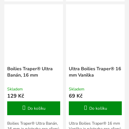
přizpůsobit prezentaci roční
struktura pomáhají
době,...
přizpůsobit prezentaci roční
době,...
Boilies Traper® Ultra
Ultra Boilies Traper® 16
Banán, 16 mm
mm Vanilka
Skladem
Skladem
129 Kč
69 Kč
Do košíku
Do košíku
Boilies Traper® Ultra Banán,
Ultra Boilies Traper® 16 mm
16 mm je nástraha pro cílený
Vanilka je nástraha pro cílený