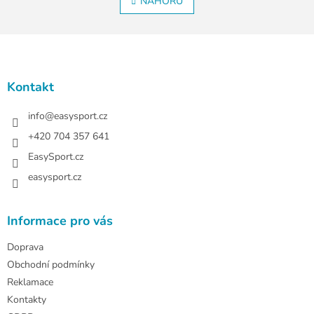
l
NAHORU
n
á
k
o
d
v
Z
a
á
c
á
n
í
p
í
p
a
Kontakt
r
t
v
í
info
@
easysport.cz
k
y
+420 704 357 641
v
EasySport.cz
ý
p
easysport.cz
i
s
u
Informace pro vás
Doprava
Obchodní podmínky
Reklamace
Kontakty