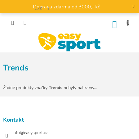
Přejít
Doprava zdarma od 3000,- kč
na
CZK
obsah
NÁKU
KOŠÍK
Trends
Žádné produkty značky
Trends
nebyly nalezeny...
Z
á
p
a
Kontakt
t
í
info
@
easysport.cz