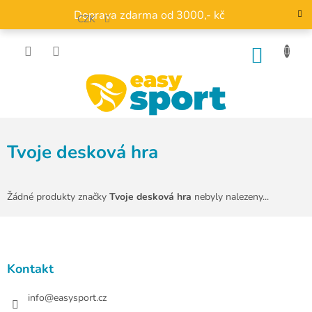
Přejít
Doprava zdarma od 3000,- kč
na
CZK
obsah
NÁKU
KOŠÍK
Tvoje desková hra
Žádné produkty značky
Tvoje desková hra
nebyly nalezeny...
Z
á
p
a
Kontakt
t
í
info
@
easysport.cz