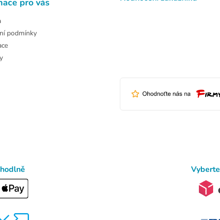
mace pro vás
a
ní podmínky
ace
y
ohodlně
Vyberte