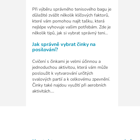
Při výběru správného tenisového bagu je
důležité zvážit několik klíčových faktorů,
které vám pomohou najít tašku, která
nejlépe vyhovuje vašim potřebám. Zde je
několik tipů, jak si vybrat správný teni...
Jak správně vybrat činky na
posilování?
Cvičení s činkami je velmi účinnou a
jednoduchou aktivitou, která vám může
posloužit k vytvarování určitých
svalových partií a k celkovému zpevnění.
Činky také najdou využití při aerobních
aktivitách....
Z
á
p
a
t