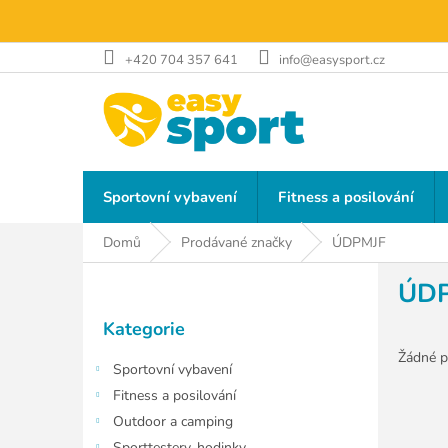
Přejít
na
obsah
+420 704 357 641
info@easysport.cz
Sportovní vybavení
Fitness a posilování
Domů
Prodávané značky
ÚDPMJF
P
ÚD
o
Přeskočit
s
Kategorie
kategorie
t
r
Žádné p
Sportovní vybavení
a
Fitness a posilování
n
Outdoor a camping
n
Sporttestery, hodinky