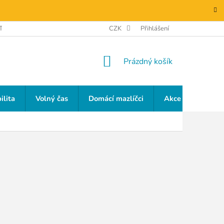
TAKTY
GDPR
CZK
Přihlášení
NÁKUPNÍ
Prázdný košík
KOŠÍK
ilita
Volný čas
Domácí mazlíčci
Akce a slevy