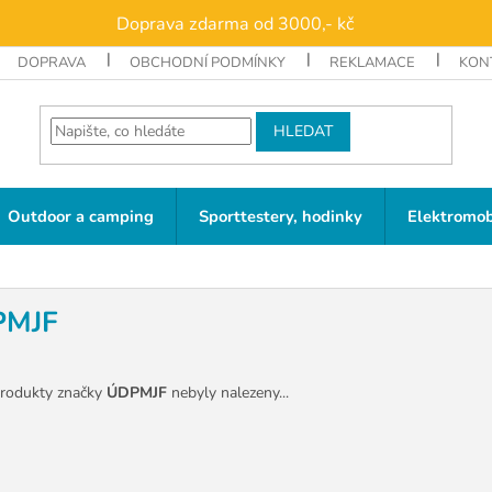
Doprava zdarma od 3000,- kč
DOPRAVA
OBCHODNÍ PODMÍNKY
REKLAMACE
KON
HLEDAT
Outdoor a camping
Sporttestery, hodinky
Elektromob
PMJF
rodukty značky
ÚDPMJF
nebyly nalezeny...