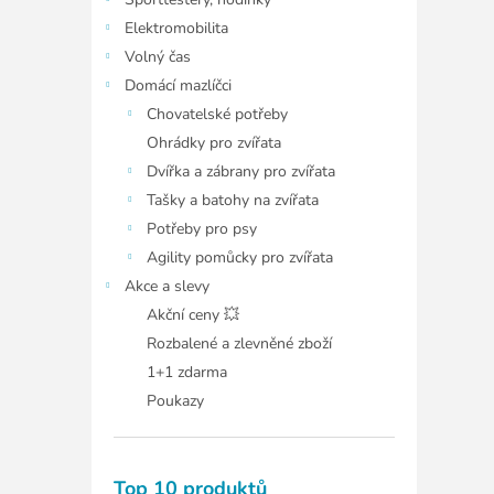
í
p
Elektromobilita
a
Volný čas
n
Domácí mazlíčci
e
Chovatelské potřeby
l
Ohrádky pro zvířata
Dvířka a zábrany pro zvířata
Tašky a batohy na zvířata
Potřeby pro psy
Agility pomůcky pro zvířata
Akce a slevy
Akční ceny 💥
Rozbalené a zlevněné zboží
1+1 zdarma
Poukazy
Top 10 produktů