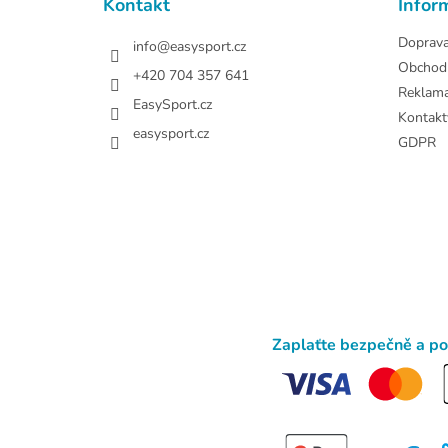
Kontakt
Infor
í
Doprav
info
@
easysport.cz
Obchod
+420 704 357 641
Reklam
EasySport.cz
Kontakt
easysport.cz
GDPR
Zaplaťte bezpečně a p