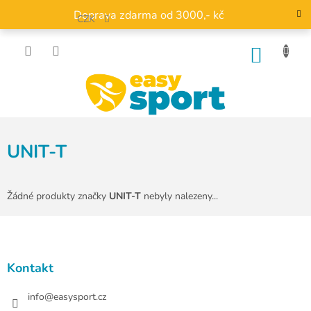
Přejít
Doprava zdarma od 3000,- kč
na
CZK
obsah
NÁKU
KOŠÍK
UNIT-T
Žádné produkty značky
UNIT-T
nebyly nalezeny...
Z
á
p
a
Kontakt
t
í
info
@
easysport.cz