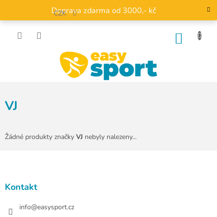
Přejít
Doprava zdarma od 3000,- kč
na
CZK
obsah
NÁKU
KOŠÍK
VJ
Žádné produkty značky
VJ
nebyly nalezeny...
Z
á
p
a
Kontakt
t
í
info
@
easysport.cz