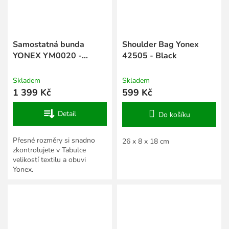
Samostatná bunda
Shoulder Bag Yonex
YONEX YM0020 -
42505 - Black
modrá
Skladem
Skladem
1 399 Kč
599 Kč
Detail
Do košíku
Přesné rozměry si snadno
26 x 8 x 18 cm
zkontrolujete v Tabulce
velikostí textilu a obuvi
Yonex.