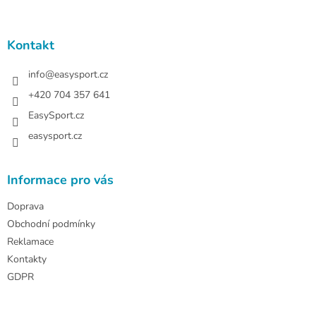
á
c
á
n
í
p
í
p
a
Kontakt
r
t
v
í
info
@
easysport.cz
k
y
+420 704 357 641
v
EasySport.cz
ý
p
easysport.cz
i
s
u
Informace pro vás
Doprava
Obchodní podmínky
Reklamace
Kontakty
GDPR