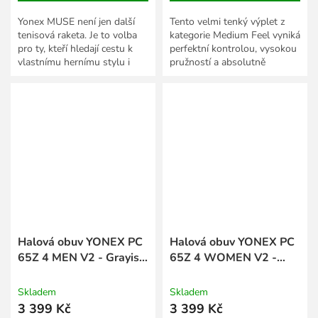
Yonex MUSE není jen další
Tento velmi tenký výplet z
tenisová raketa. Je to volba
kategorie Medium Feel vyniká
pro ty, kteří hledají cestu k
perfektní kontrolou, vysokou
vlastnímu hernímu stylu i
pružností a absolutně
celkovému pocitu ze hry.
„čistým“ zvukem při úderu.
Skvěle v sobě kombinuje...
Halová obuv YONEX PC
Halová obuv YONEX PC
65Z 4 MEN V2 - Grayish
65Z 4 WOMEN V2 -
Beige
White
Skladem
Skladem
3 399 Kč
3 399 Kč