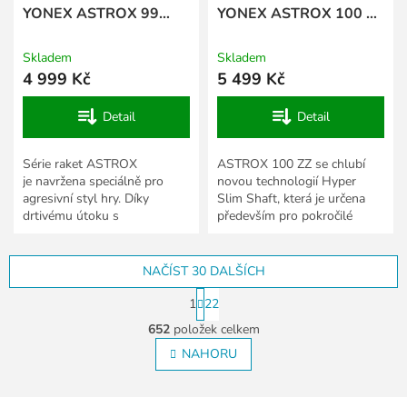
YONEX ASTROX 99
YONEX ASTROX 100 ZZ
PRO - černá, zelená
VA - bílá, zelená
Skladem
Skladem
4 999 Kč
5 499 Kč
Detail
Detail
Série raket ASTROX
ASTROX 100 ZZ se chlubí
je navržena speciálně pro
novou technologií Hyper
agresivní styl hry. Díky
Slim Shaft, která je určena
drtivému útoku s
především pro pokročilé
neuvěřitelně příkrými smeči
hráče. Díky vývoji nových
dominuje v každém zápase.
technologií, zejména v...
ASTROX 99 je...
NAČÍST 30 DALŠÍCH
S
1
22
t
O
r
652
položek celkem
v
á
l
NAHORU
n
á
k
o
d
v
Z
a