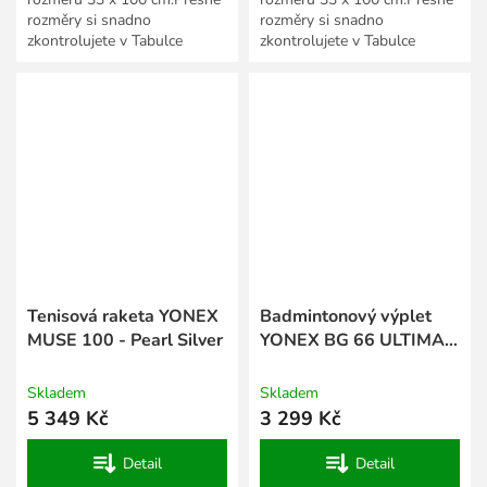
rozměry si snadno
rozměry si snadno
zkontrolujete v Tabulce
zkontrolujete v Tabulce
velikostí textilu a obuvi
velikostí textilu a obuvi
Yonex.
Yonex.
Tenisová raketa YONEX
Badmintonový výplet
MUSE 100 - Pearl Silver
YONEX BG 66 ULTIMAX
- 200 m
Skladem
Skladem
5 349 Kč
3 299 Kč
Detail
Detail