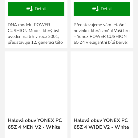
Detail
Detail
DNA modelu POWER
Představujeme vám letošní
CUSHION Model, který byl
novinku, která změní Vaši hru
uveden na trh v roce 2001,
– Yonex POWER CUSHION
představuje 12. generaci této
65 Z4 v elegantní bílé barvě!
oblíbené řady a nabízí
Tento model v sobě skrývá
výkonnostní obuv pro
špičkový výkon a v...
širokou škálu...
Halová obuv YONEX PC
Halová obuv YONEX PC
65Z 4 MEN V2 - White
65Z 4 WIDE V2 - White