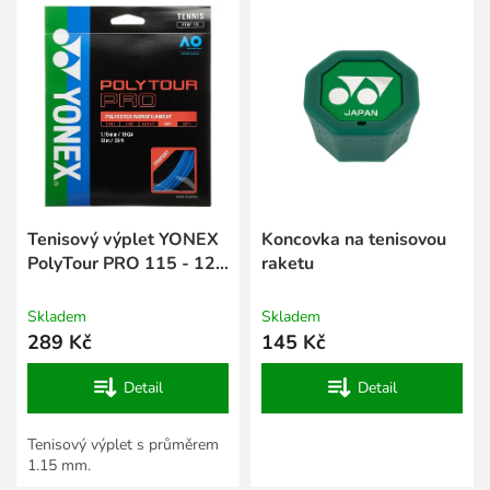
í
ý
p
p
r
i
o
s
d
p
u
r
k
o
t
d
ů
u
k
Tenisový výplet YONEX
Koncovka na tenisovou
t
PolyTour PRO 115 - 12
raketu
ů
m
Skladem
Skladem
289 Kč
145 Kč
Detail
Detail
Tenisový výplet s průměrem
1.15 mm.