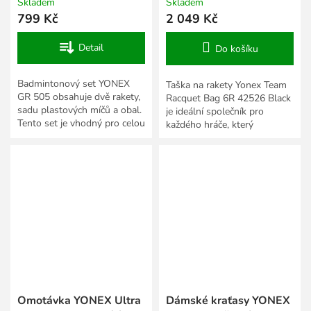
Skladem
Skladem
799 Kč
2 049 Kč
Detail
Do košíku
Badmintonový set YONEX
Taška na rakety Yonex Team
GR 505 obsahuje dvě rakety,
Racquet Bag 6R 42526 Black
sadu plastových míčů a obal.
je ideální společník pro
Tento set je vhodný pro celou
každého hráče, který
rodinu.
potřebuje spolehlivě a
pohodlně přenášet své
vybavení....
Omotávka YONEX Ultra
Dámské kraťasy YONEX