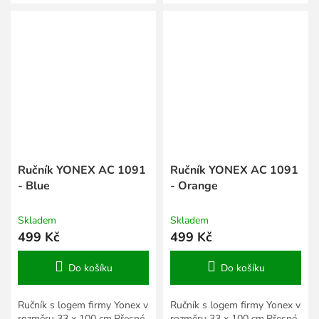
„čistým“ zvukem při úderu.
velikostí textilu a obuvi
Skvěle v sobě kombinuje...
Yonex.
Ručník YONEX AC 1091
Ručník YONEX AC 1091
- Blue
- Orange
Skladem
Skladem
499 Kč
499 Kč
Do košíku
Do košíku
Ručník s logem firmy Yonex v
Ručník s logem firmy Yonex v
rozměru 33 x 100 cm.Přesné
rozměru 33 x 100 cm.Přesné