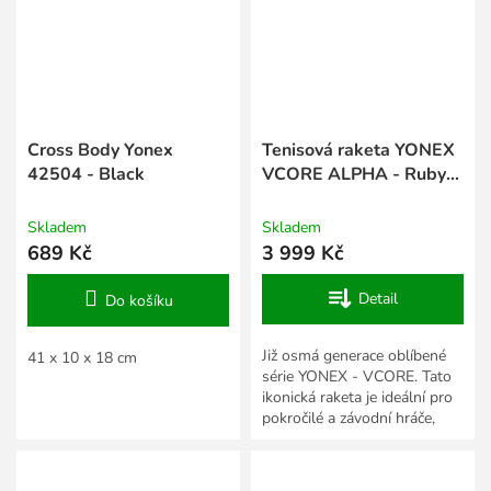
Cross Body Yonex
Tenisová raketa YONEX
42504 - Black
VCORE ALPHA - Ruby
Red
Skladem
Skladem
689 Kč
3 999 Kč
Detail
Do košíku
Již osmá generace oblíbené
41 x 10 x 18 cm
série YONEX - VCORE. Tato
ikonická raketa je ideální pro
pokročilé a závodní hráče,
kterým nabídne novou
úroveň spinu, razance a...