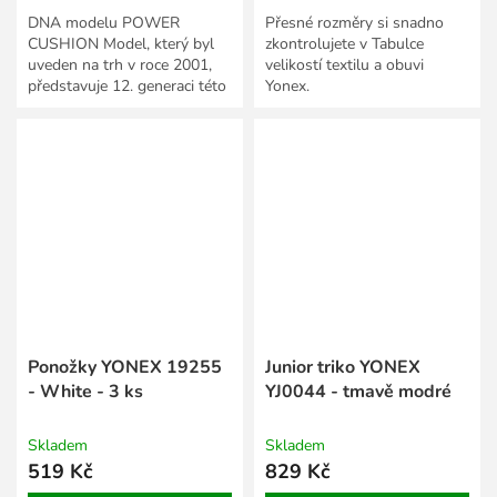
DNA modelu POWER
Přesné rozměry si snadno
CUSHION Model, který byl
zkontrolujete v Tabulce
uveden na trh v roce 2001,
velikostí textilu a obuvi
představuje 12. generaci této
Yonex.
oblíbené řady a nabízí
výkonnostní obuv pro
širokou škálu...
Ponožky YONEX 19255
Junior triko YONEX
- White - 3 ks
YJ0044 - tmavě modré
Skladem
Skladem
519 Kč
829 Kč