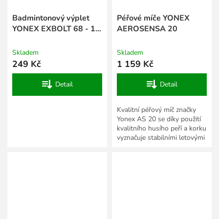
Badmintonový výplet
Péřové míče YONEX
YONEX EXBOLT 68 - 10
AEROSENSA 20
m
Skladem
Skladem
249 Kč
1 159 Kč
Detail
Detail
Kvalitní péřový míč značky
Yonex AS 20 se díky použití
kvalitního husího peří a korku
vyznačuje stabilními letovými
vlastnostmi a dobrou
trvanlivostí v...