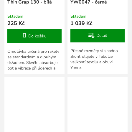
Thin Grap 130 - bílá
YW0047 - černé
Skladem
Skladem
225 Kč
1 039 Kč
Detail
Do košíku
Přesné rozměry si snadno
Omotávka určená pro rakety
zkontrolujete v Tabulce
se standardním a dlouhým
velikostí textilu a obuvi
držadlem. Skvěle absorbuje
Yonex.
pot a vibrace při úderech a
tím výrazně zvyšuje
ovladatelnost rakety....