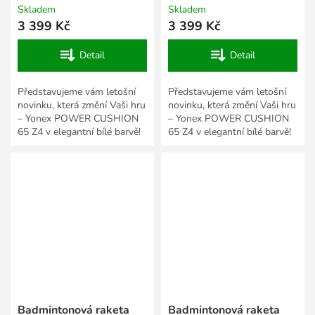
Skladem
Skladem
3 399 Kč
3 399 Kč
Detail
Detail
Představujeme vám letošní
Představujeme vám letošní
novinku, která změní Vaši hru
novinku, která změní Vaši hru
– Yonex POWER CUSHION
– Yonex POWER CUSHION
65 Z4 v elegantní bílé barvě!
65 Z4 v elegantní bílé barvě!
Tento model v sobě skrývá
Tento model v sobě skrývá
špičkový výkon a v...
špičkový výkon a v...
Badmintonová raketa
Badmintonová raketa