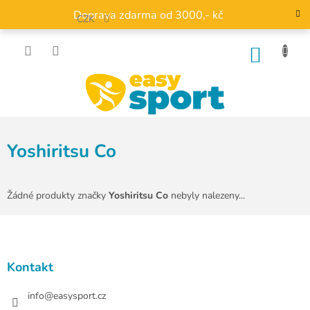
Přejít
Doprava zdarma od 3000,- kč
na
CZK
obsah
NÁKU
KOŠÍK
Yoshiritsu Co
Žádné produkty značky
Yoshiritsu Co
nebyly nalezeny...
Z
á
p
a
Kontakt
t
í
info
@
easysport.cz