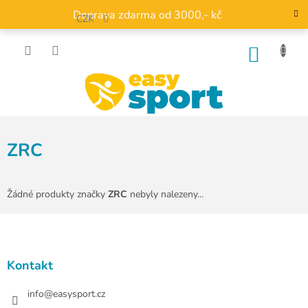
Přejít
Doprava zdarma od 3000,- kč
na
CZK
obsah
NÁKU
KOŠÍK
ZRC
Žádné produkty značky
ZRC
nebyly nalezeny...
Z
á
p
a
Kontakt
t
í
info
@
easysport.cz