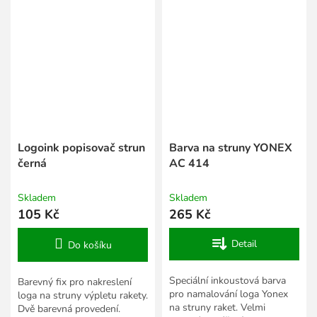
dolů a bílá...
dolů a bílá...
Logoink popisovač strun
Barva na struny YONEX
černá
AC 414
Skladem
Skladem
105 Kč
265 Kč
Detail
Do košíku
Speciální inkoustová barva
Barevný fix pro nakreslení
pro namalování loga Yonex
loga na struny výpletu rakety.
na struny raket. Velmi
Dvě barevná provedení.