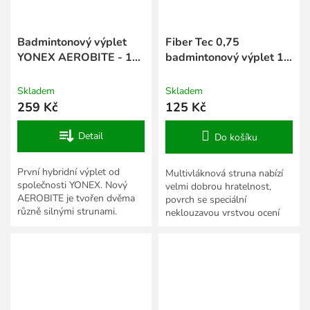
Badmintonový výplet
Fiber Tec 0,75
YONEX AEROBITE - 10
badmintonový výplet 10
m
m
Skladem
Skladem
259 Kč
125 Kč
Detail
Do košíku
První hybridní výplet od
Multivláknová struna nabízí
společnosti YONEX. Nový
velmi dobrou hratelnost,
AEROBITE je tvořen dvěma
povrch se speciální
různě silnými strunami.
neklouzavou vrstvou ocení
Červená (modrá, zelená)
hráč zejména u sítě. 0,75 mm.
struna o průměru 0,67 mm je
vedena...