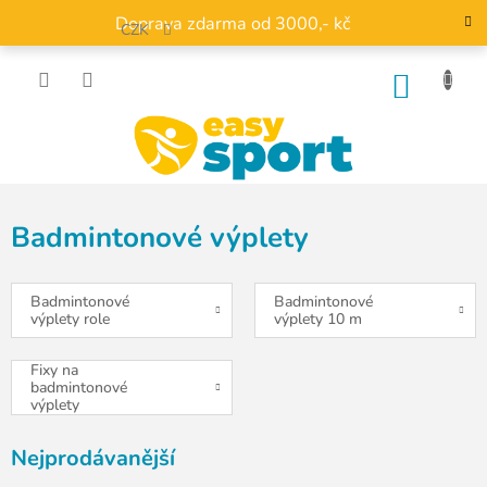
Přejít
Doprava zdarma od 3000,- kč
na
CZK
obsah
NÁKU
KOŠÍK
Badmintonové výplety
Badmintonové
Badmintonové
výplety role
výplety 10 m
Fixy na
badmintonové
výplety
Nejprodávanější