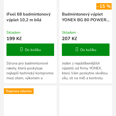
–15 %
iFeel 68 badmintonový
Badmintonový výplet
výplet 10,2 m bílá
YONEX BG 80 POWER -
10 m (S)
Skladem
Skladem
199 Kč
207 Kč
Do košíku
Do košíku
Struna pro badmintonové
Jeden z nejoblíbenějších
rakety, která poskytuje
výpletů od firmy YONEX,
nejlepší technický kompromis
který Vám poskytne skvělou
mezi citem, výkonem a
sílu, cit na míči a kontrolu
trvanlivostí.
všech Vašich úderů. Jeho
velkou výhodou je...
Doprava zdarma