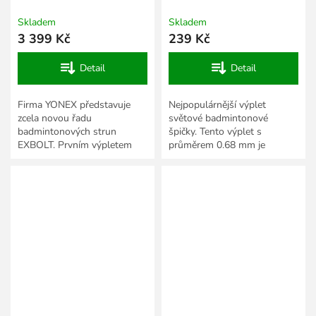
200 m
Skladem
Skladem
3 399 Kč
239 Kč
Detail
Detail
Firma YONEX představuje
Nejpopulárnější výplet
zcela novou řadu
světové badmintonové
badmintonových strun
špičky. Tento výplet s
EXBOLT. Prvním výpletem
průměrem 0.68 mm je
této zbrusu nové série je
multifilamentní přičemž jádro
EXBOLT 63, který je vyroben
je pokryto vrstvou
pomocí nového...
vektranového vlákna,...