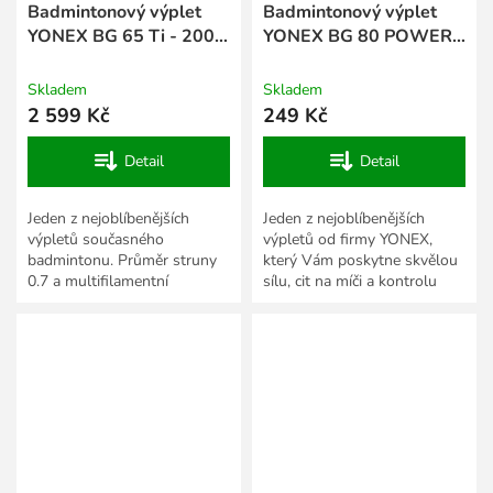
Badmintonový výplet
Badmintonový výplet
YONEX BG 65 Ti - 200
YONEX BG 80 POWER -
m
10 m
Skladem
Skladem
2 599 Kč
249 Kč
Detail
Detail
Jeden z nejoblíbenějších
Jeden z nejoblíbenějších
výpletů současného
výpletů od firmy YONEX,
badmintonu. Průměr struny
který Vám poskytne skvělou
0.7 a multifilamentní
sílu, cit na míči a kontrolu
technologie výroby zajišťují
všech Vašich úderů. Jeho
výborné vlastnosti a dobrou...
velkou výhodou je skvělá...