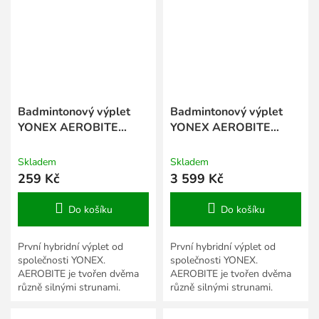
Badmintonový výplet
Badmintonový výplet
YONEX AEROBITE
YONEX AEROBITE
BOOST - 10 m
BOOST - 200 m
Skladem
Skladem
259 Kč
3 599 Kč
Do košíku
Do košíku
První hybridní výplet od
První hybridní výplet od
společnosti YONEX.
společnosti YONEX.
AEROBITE je tvořen dvěma
AEROBITE je tvořen dvěma
různě silnými strunami.
různě silnými strunami.
Červená struna o průměru
Červená struna o průměru
0,67 mm je vedena shora
0,67 mm je vedena shora