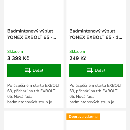
Badmintonový výplet
Badmintonový výplet
YONEX EXBOLT 65 -
YONEX EXBOLT 65 - 10
200 m
m
Skladem
Skladem
3 399 Kč
249 Kč
Detail
Detail
Po úspěšném startu EXBOLT
Po úspěšném startu EXBOLT
63, přichází na trh EXBOLT
63, přichází na trh EXBOLT
65. Nová řada
65. Nová řada
badmintonových strun je
badmintonových strun je
vyrobena pomocí
vyrobena pomocí
patentovaného materiálu
patentovaného materiálu
Doprava zdarma
FORGED FIBER. Díky němu...
FORGED FIBER. Díky němu...