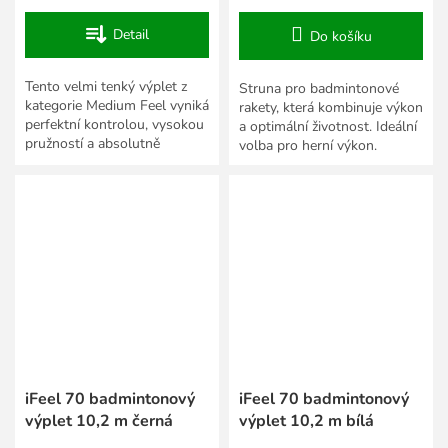
Detail
Do košíku
Tento velmi tenký výplet z
Struna pro badmintonové
kategorie Medium Feel vyniká
rakety, která kombinuje výkon
perfektní kontrolou, vysokou
a optimální životnost. Ideální
pružností a absolutně
volba pro herní výkon.
„čistým“ zvukem při úderu.
Skvěle v sobě kombinuje...
iFeel 70 badmintonový
iFeel 70 badmintonový
výplet 10,2 m černá
výplet 10,2 m bílá