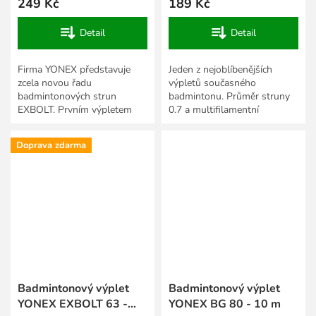
249 Kč
189 Kč
Detail
Detail
Firma YONEX představuje
Jeden z nejoblíbenějších
zcela novou řadu
výpletů současného
badmintonových strun
badmintonu. Průměr struny
EXBOLT. Prvním výpletem
0.7 a multifilamentní
této zbrusu nové série je
technologie výroby zajišťují
EXBOLT 63, který je vyroben
výborné vlastnosti a dobrou...
Doprava zdarma
pomocí nového...
Badmintonový výplet
Badmintonový výplet
YONEX EXBOLT 63 -
YONEX BG 80 - 10 m