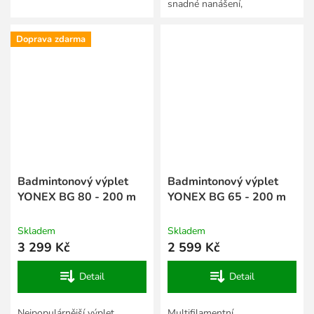
snadné nanášení,
rychleschnoucí a nestíratelná.
Doprava zdarma
Badmintonový výplet
Badmintonový výplet
YONEX BG 80 - 200 m
YONEX BG 65 - 200 m
Skladem
Skladem
3 299 Kč
2 599 Kč
Detail
Detail
Nejpopulárnější výplet
Multifilamentní