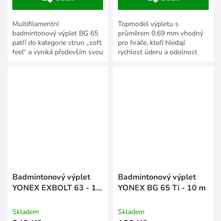
Multifilamentní
Topmodel výpletu s
badmintonový výplet BG 65
průměrem 0.69 mm vhodný
patří do kategorie strun „soft
pro hráče, kteří hledají
feel“ a vyniká především svou
rychlost úderu a odolnost
extrémní trvanlivostí. Tuto
výpletu.
skvělou trvanlivost...
Badmintonový výplet
Badmintonový výplet
YONEX EXBOLT 63 - 10
YONEX BG 65 Ti - 10 m
m
Skladem
Skladem