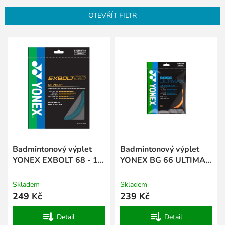
n
OTEVŘÍT FILTR
í
p
V
r
ý
o
p
d
i
u
s
k
p
t
r
ů
o
d
u
k
Badmintonový výplet
Badmintonový výplet
t
YONEX EXBOLT 68 - 10
YONEX BG 66 ULTIMAX
ů
m
- 10 m
Skladem
Skladem
249 Kč
239 Kč
Detail
Detail