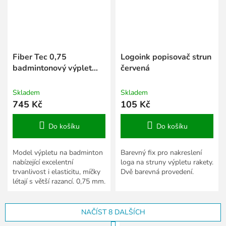
Fiber Tec 0,75
Logoink popisovač strun
badmintonový výplet
červená
100 m
Skladem
Skladem
745 Kč
105 Kč
Do košíku
Do košíku
Model výpletu na badminton
Barevný fix pro nakreslení
nabízející excelentní
loga na struny výpletu rakety.
trvanlivost i elasticitu, míčky
Dvě barevná provedení.
létají s větší razancí. 0,75 mm.
NAČÍST 8 DALŠÍCH
S