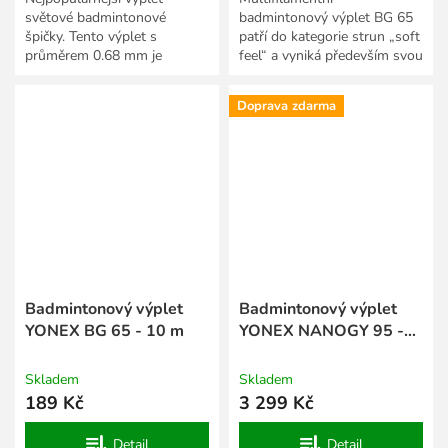
světové badmintonové
badmintonový výplet BG 65
špičky. Tento výplet s
patří do kategorie strun „soft
průměrem 0.68 mm je
feel“ a vyniká především svou
multifilamentní přičemž jádro
extrémní trvanlivostí. Tuto
je pokryto vrstvou
skvělou trvanlivost...
Doprava zdarma
vektranového vlákna,...
Badmintonový výplet
Badmintonový výplet
YONEX BG 65 - 10 m
YONEX NANOGY 95 -
200 m
Skladem
Skladem
189 Kč
3 299 Kč
Detail
Detail