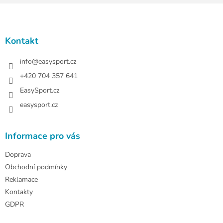
Z
á
p
a
Kontakt
t
í
info
@
easysport.cz
+420 704 357 641
EasySport.cz
easysport.cz
Informace pro vás
Doprava
Obchodní podmínky
Reklamace
Kontakty
GDPR