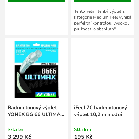
Tento velmi tenký výplet z
kategorie Medium Feel vyniká
perfektní kontrolou, vysokou
pružností a absolutně
„čistým“ zvukem při úderu.
Skvěle v sobě kombinuje...
Badmintonový výplet
iFeel 70 badmintonový
YONEX BG 66 ULTIMAX
výplet 10,2 m modrá
- 200 m
Skladem
Skladem
3 299 Kč
195 Kč