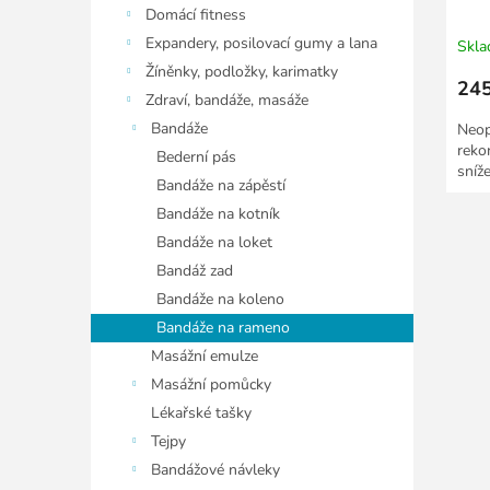
Domácí fitness
Expandery, posilovací gumy a lana
Skl
Žíněnky, podložky, karimatky
245
Zdraví, bandáže, masáže
Bandáže
Neop
reko
Bederní pás
sníž
Bandáže na zápěstí
Bandáže na kotník
Bandáže na loket
Bandáž zad
Bandáže na koleno
Bandáže na rameno
Masážní emulze
Masážní pomůcky
Lékařské tašky
Tejpy
Bandážové návleky