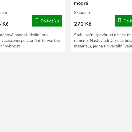
modrá
adem
Skladem
Do košíku
Do k
 Kč
270 Kč
rénová bandáž ideální pro
Stabilizační zpevňující návlek na
nvalescenci po zranění, to vše bez
rameno. Nastavitelný, z elastic
ení hybnosti.
materiálu, jedna univerzální veli
O
v
l
á
d
a
c
í
p
r
v
k
y