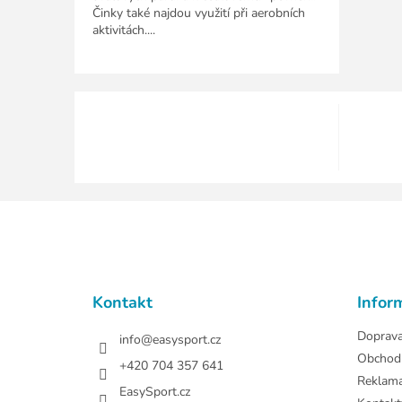
Činky také najdou využití při aerobních
aktivitách....
Z
á
p
a
t
Kontakt
Infor
í
Doprav
info
@
easysport.cz
Obchod
+420 704 357 641
Reklam
EasySport.cz