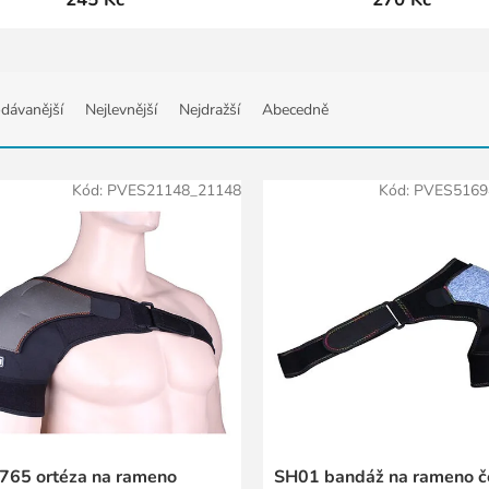
dávanější
Nejlevnější
Nejdražší
Abecedně
Kód:
PVES21148_21148
Kód:
PVES5169
765 ortéza na rameno
SH01 bandáž na rameno č