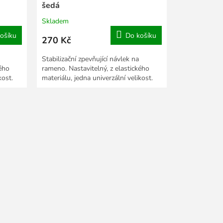
šedá
Skladem
ošíku
Do košíku
270 Kč
Stabilizační zpevňující návlek na
kého
rameno. Nastavitelný, z elastického
kost.
materiálu, jedna univerzální velikost.