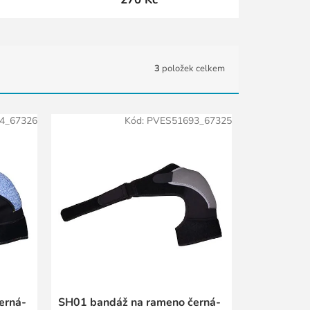
3
položek celkem
4_67326
Kód:
PVES51693_67325
erná-
SH01 bandáž na rameno černá-