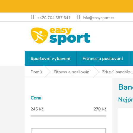
Přejít
na
obsah
+420 704 357 641
info@easysport.cz
Sportovní vybavení
Fitness a posilování
Domů
Fitness a posilování
Zdraví, bandáže,
P
Ban
o
s
Cena
Nejp
t
r
245
Kč
270
Kč
a
n
n