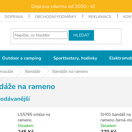
Doprava zdarma od 3000,- kč
DOPRAVA
OBCHODNÍ PODMÍNKY
REKLAMACE
KON
HLEDAT
Outdoor a camping
Sporttestery, hodinky
Elektromob
 masáže
Bandáže
Bandáže na rameno
dáže na rameno
rodávanější
LS5765 ortéza na
SH01 bandáž na
rameno
rameno černá-m
Skladem
Skladem
245 Kč
270 Kč