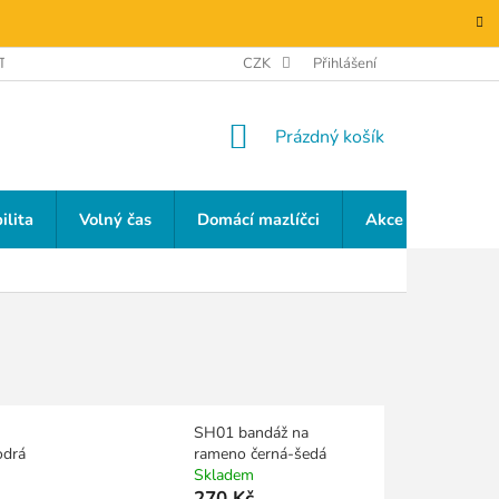
TAKTY
GDPR
CZK
Přihlášení
NÁKUPNÍ
Prázdný košík
KOŠÍK
ilita
Volný čas
Domácí mazlíčci
Akce a slevy
SH01 bandáž na
odrá
rameno černá-šedá
Skladem
270 Kč