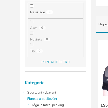
í
p
a
Na skladě
3
n
Ř
e
a
Nejpro
l
z
Akce
0
e
n
V
Novinka
0
í
ý
p
p
Tip
0
r
i
o
s
ROZBALIT FILTR
d
p
u
r
k
o
Přeskočit
t
d
Kategorie
kategorie
ů
u
k
Sportovní vybavení
t
Fitness a posilování
ů
Jóga, pilates, piloxing
LS5