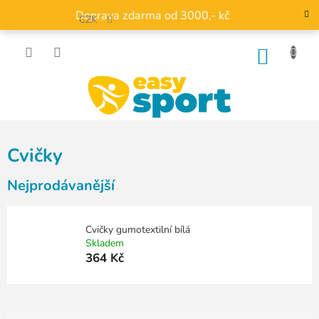
Přejít
Doprava zdarma od 3000,- kč
na
CZK
obsah
NÁKU
KOŠÍK
Cvičky
Nejprodávanější
Cvičky gumotextilní bílá
Skladem
364 Kč