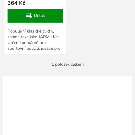
364 Kč
Detail
Populární klasické cvičky,
známé také jako JARMILKY.
Určené primárně pro
sportovní použití, ideální pro
školní tělocvik.
1
položek celkem
O
v
l
á
d
a
c
í
p
r
v
k