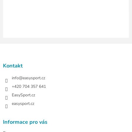
y
v
ý
p
i
s
u
Z
á
p
a
Kontakt
t
í
info
@
easysport.cz
+420 704 357 641
EasySport.cz
easysport.cz
Informace pro vás