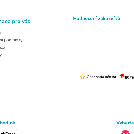
Hodnocení zákazníků
mace pro vás
a
ní podmínky
ace
y
ohodlně
Vyberte