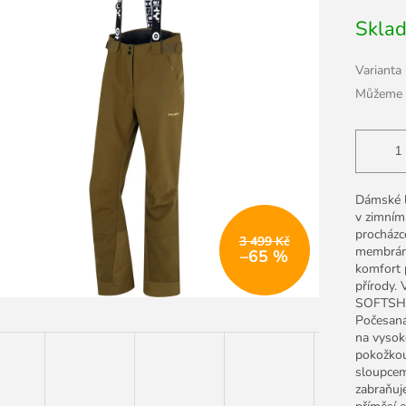
5
Měrná
Skla
hvězdiček.
cena:
Varianta
Můžeme d
Dámské l
v zimním
procházce
3 499 Kč
membráno
–65 %
komfort 
přírody.
SOFTSHEL
Počesaná
na vysoko
pokožkou
sloupcem
zabraňuje