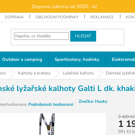
Doprava zdarma od 3000,- kč
DOPRAVA
OBCHODNÍ PODMÍNKY
REKLAMACE
KON
HLEDAT
Outdoor a camping
Sporttestery, hodinky
Elektromob
oor
Kalhoty a kraťasy
Lyžařské kalhoty
Dámské lyžařské
ké lyžařské kalhoty Galti L dk. khak
Značka:
Husky
Průměrné
Neohodnoceno
Podrobnosti hodnocení
hodnocení
produktu
3 499 Kč
1 1
je
0,0
991 Kč 
z