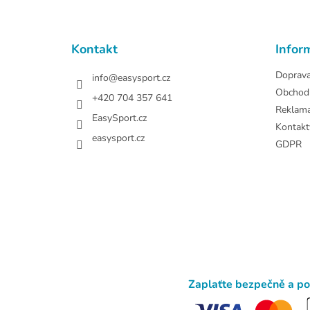
p
a
t
Kontakt
Infor
í
Doprav
info
@
easysport.cz
Obchod
+420 704 357 641
Reklam
EasySport.cz
Kontakt
easysport.cz
GDPR
Zaplaťte bezpečně a p