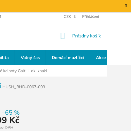
TAKTY
GDPR
CZK
Přihlášení
NÁKUPNÍ
Prázdný košík
KOŠÍK
ilita
Volný čas
Domácí mazlíčci
Akce a slevy
 kalhoty Galti L dk. khaki
i
HUSH_BHD-0067-003
–65 %
99 Kč
bez DPH