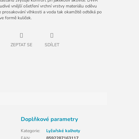
lastanu zvyšuje komfort při jakékoliv aktivitě. DWR
divé vnější ošetření vrchní vrstvy materiálu oděvu
e prosakování vlhkosti a voda tak okamžitě odtéká po
ve formě kuliček.
ZEPTAT SE
SDÍLET
Doplňkové parametry
Kategorie
:
Lyžařské kalhoty
EAN
:
8592287163117