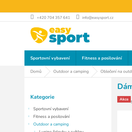
Přejít
na
obsah
+420 704 357 641
info@easysport.cz
Sportovní vybavení
Fitness a posilování
Domů
Outdoor a camping
Oblečení na outd
P
Dáms
o
Přeskočit
s
Kategorie
kategorie
t
Akce
r
Sportovní vybavení
a
Fitness a posilování
n
Outdoor a camping
n
Lupine čelovky a svítilny