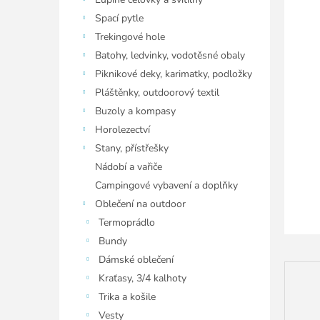
í
p
Spací pytle
a
Trekingové hole
n
Batohy, ledvinky, vodotěsné obaly
e
Piknikové deky, karimatky, podložky
l
Pláštěnky, outdoorový textil
Buzoly a kompasy
Horolezectví
Stany, přístřešky
Nádobí a vařiče
Campingové vybavení a doplňky
Oblečení na outdoor
Termoprádlo
Bundy
Dámské oblečení
Kraťasy, 3/4 kalhoty
Trika a košile
Vesty