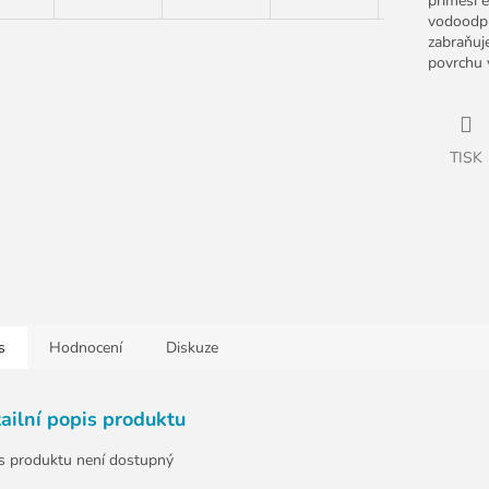
příměsí e
vodoodpu
zabraňuj
povrchu 
TISK
s
Hodnocení
Diskuze
ailní popis produktu
s produktu není dostupný