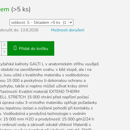
dem
(>5 ks)
oručit do:
13.8.2026
Možnosti doručení
Přidat do košíku
yžařské kalhoty GALTI L v anatomickém střihu využiješ
 období na zasněženém svahu, v bílé stopě, ale i na
. Jsou ušité z kvalitního materiálu s voděodolnou
u 15 000 a poskytnou ti dokonalou ochranu a
pohybu, takže si naplno můžeš užívat krásy zimní
 Vlastnosti: Kvalitní materiál EXTEND THERM
L STRETCH 15 000 chrání před nepřízní počasí.
 úprava rubu 3-vrstvého materiálu splňuje požadavky
u tepelnou izolaci a zvýšené pohodlí při kontaktu s
. Voděodolná a prodyšná technologie s vodním
: 15 000 mm H2O a prodyšností: 15 000 g/m2/24 h
 vniknutí vody a zároveň odvádí vlhkost Materiál s