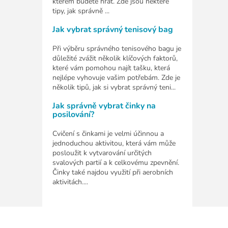
kterém budete hrát. Zde jsou některé
tipy, jak správně ...
Jak vybrat správný tenisový bag
Při výběru správného tenisového bagu je
důležité zvážit několik klíčových faktorů,
které vám pomohou najít tašku, která
nejlépe vyhovuje vašim potřebám. Zde je
několik tipů, jak si vybrat správný teni...
Jak správně vybrat činky na
posilování?
Cvičení s činkami je velmi účinnou a
jednoduchou aktivitou, která vám může
posloužit k vytvarování určitých
svalových partií a k celkovému zpevnění.
Činky také najdou využití při aerobních
aktivitách....
Z
á