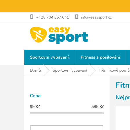
Přejít
na
obsah
+420 704 357 641
info@easysport.cz
Sportovní vybavení
Fitness a posilování
Domů
Sportovní vybavení
Tréninkové pomů
P
Fitn
o
s
Cena
Nejp
t
r
99
Kč
585
Kč
a
n
n