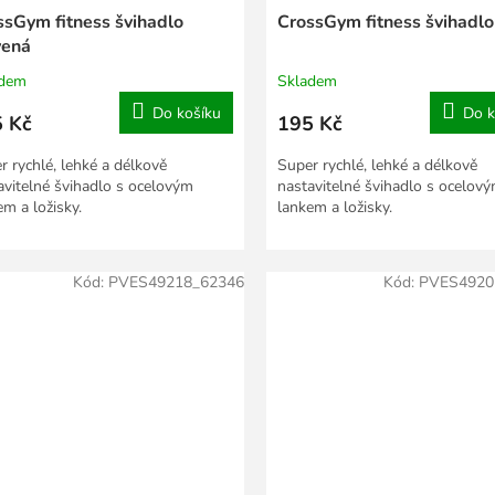
ssGym fitness švihadlo
CrossGym fitness švihadlo
vená
adem
Skladem
Do košíku
Do k
 Kč
195 Kč
r rychlé, lehké a délkově
Super rychlé, lehké a délkově
avitelné švihadlo s ocelovým
nastavitelné švihadlo s ocelov
em a ložisky.
lankem a ložisky.
Kód:
PVES49218_62346
Kód:
PVES4920