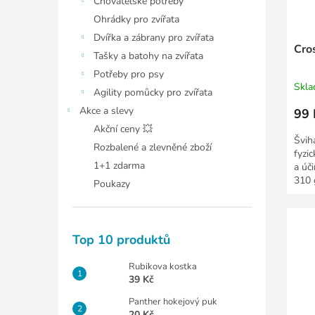
Chovatelské potřeby
Ohrádky pro zvířata
Dvířka a zábrany pro zvířata
Cro
Tašky a batohy na zvířata
Potřeby pro psy
Skl
Agility pomůcky pro zvířata
Akce a slevy
99 
Akční ceny 💥
Švih
Rozbalené a zlevněné zboží
fyzi
1+1 zdarma
a úč
310 
Poukazy
Top 10 produktů
Rubikova kostka
39 Kč
Panther hokejový puk
20 Kč