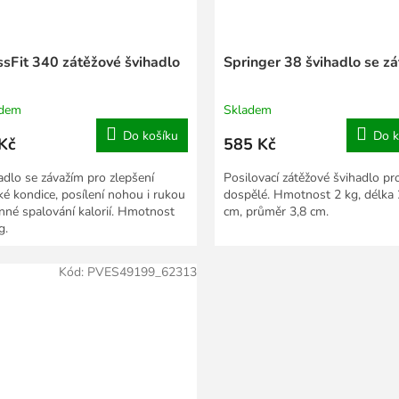
ssFit 340 zátěžové švihadlo
Springer 38 švihadlo se zá
adem
Skladem
Do košíku
Do k
Kč
585 Kč
adlo se závažím pro zlepšení
Posilovací zátěžové švihadlo pr
cké kondice, posílení nohou i rukou
dospělé. Hmotnost 2 kg, délka
inné spalování kalorií. Hmotnost
cm, průměr 3,8 cm.
g.
Kód:
PVES49199_62313