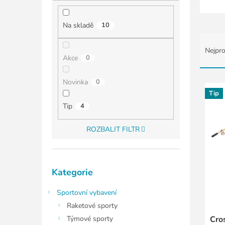
í
p
a
Na skladě
10
n
Ř
e
a
Nejpro
l
z
Akce
0
e
n
V
Novinka
0
í
ý
Tip
p
p
Tip
4
r
i
o
s
ROZBALIT FILTR
d
p
u
r
k
o
Přeskočit
t
d
Kategorie
kategorie
ů
u
k
Sportovní vybavení
t
Raketové sporty
ů
Týmové sporty
Cro