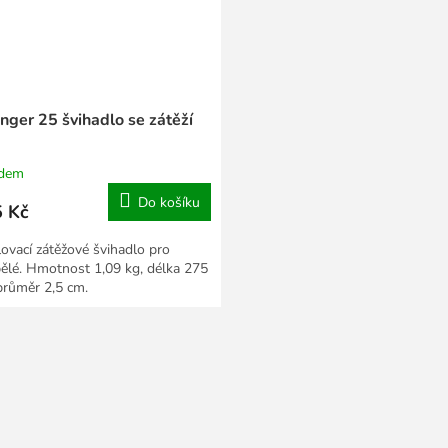
nger 25 švihadlo se zátěží
adem
Do košíku
 Kč
lovací zátěžové švihadlo pro
ělé. Hmotnost 1,09 kg, délka 275
průměr 2,5 cm.
O
v
l
á
d
a