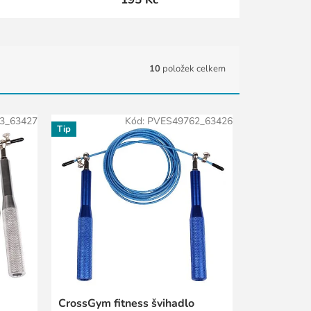
10
položek celkem
3_63427
Kód:
PVES49762_63426
Tip
CrossGym fitness švihadlo