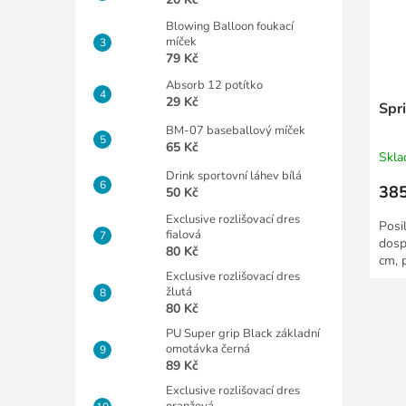
Blowing Balloon foukací
míček
79 Kč
Absorb 12 potítko
29 Kč
Spri
BM-07 baseballový míček
65 Kč
Skl
Drink sportovní láhev bílá
385
50 Kč
Exclusive rozlišovací dres
Posi
fialová
dosp
80 Kč
cm, 
Exclusive rozlišovací dres
žlutá
80 Kč
PU Super grip Black základní
omotávka černá
89 Kč
Exclusive rozlišovací dres
oranžová