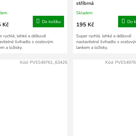
stříbrná
adem
Skladem
Do košíku
Do k
 Kč
195 Kč
r rychlé, lehké a délkově
Super rychlé, lehké a délkově
avitelné švihadlo s ocelovým
nastavitelné švihadlo s ocelov
em a ložisky.
lankem a ložisky.
Kód:
PVES49761_63425
Kód:
PVES4976