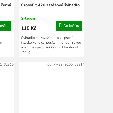
 černá
CrossFit 420 zátěžové švihadlo
Skladem
ošíku
Do košíku
115 Kč
Švihadlo se závažím pro zlepšení
ým
fyzické kondice, posílení nohou i rukou
a účinné spalování kalorií. Hmotnost
395 g.
1_62315
Kód:
PVES49200_62314