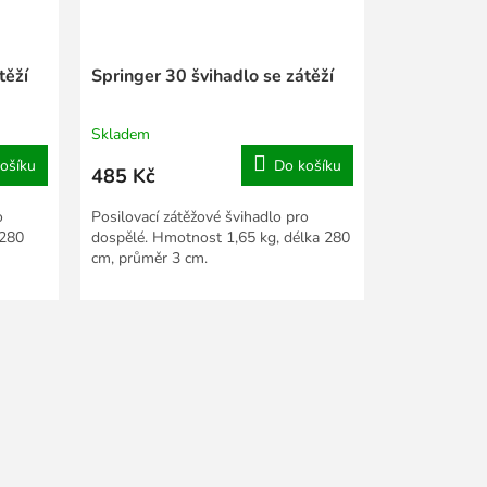
těží
Springer 30 švihadlo se zátěží
Skladem
ošíku
Do košíku
485 Kč
o
Posilovací zátěžové švihadlo pro
 280
dospělé. Hmotnost 1,65 kg, délka 280
cm, průměr 3 cm.