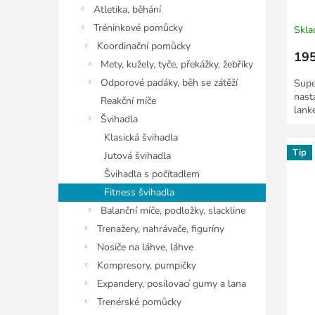
Atletika, běhání
Tréninkové pomůcky
Skl
Koordinační pomůcky
195
Mety, kužely, tyče, překážky, žebříky
Odporové padáky, běh se zátěží
Supe
nast
Reakční míče
lank
Švihadla
Klasická švihadla
Tip
Jutová švihadla
Švihadla s počítadlem
Fitness švihadla
Balanční míče, podložky, slackline
Trenažery, nahrávače, figuríny
Nosiče na láhve, láhve
Kompresory, pumpičky
Expandery, posilovací gumy a lana
Trenérské pomůcky