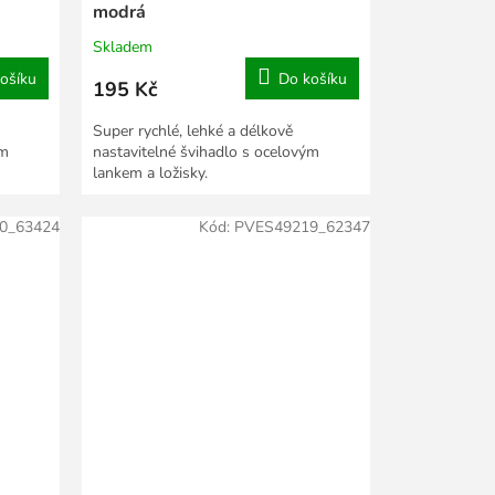
modrá
Skladem
ošíku
Do košíku
195 Kč
Super rychlé, lehké a délkově
ým
nastavitelné švihadlo s ocelovým
lankem a ložisky.
0_63424
Kód:
PVES49219_62347