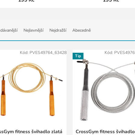
dávanější
Nejlevnější
Nejdražší
Abecedně
Kód:
PVES49764_63428
Kód:
PVES4976
Tip
ssGym fitness švihadlo zlatá
CrossGym fitness švihadlo