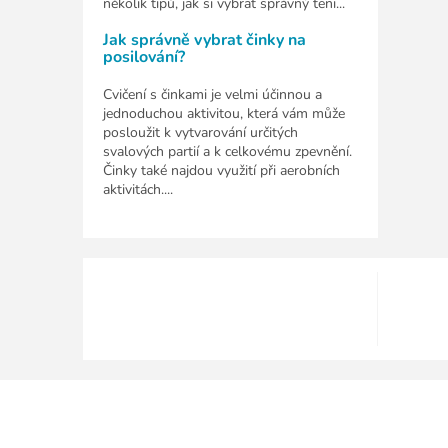
několik tipů, jak si vybrat správný teni...
Jak správně vybrat činky na
posilování?
Cvičení s činkami je velmi účinnou a
jednoduchou aktivitou, která vám může
posloužit k vytvarování určitých
svalových partií a k celkovému zpevnění.
Činky také najdou využití při aerobních
aktivitách....
Z
á
p