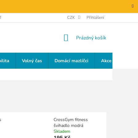
TAKTY
GDPR
CZK
Přihlášení
NÁKUPNÍ
Prázdný košík
KOŠÍK
ilita
Volný čas
Domácí mazlíčci
Akce a slevy
s
CrossGym fitness
švihadlo modrá
Skladem
195 Kč