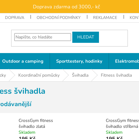
Doprava zdarma od 3000,- kč
DOPRAVA
OBCHODNÍ PODMÍNKY
REKLAMACE
KON
HLEDAT
Outdoor a camping
Sporttestery, hodinky
Elektromob
cky
Koordinační pomůcky
Švihadla
Fitness švihadla
ess švihadla
rodávanější
CrossGym fitness
CrossGym fitnes
švihadlo zlatá
švihadlo stříbrná
Skladem
Skladem
195 Kč
195 Kč