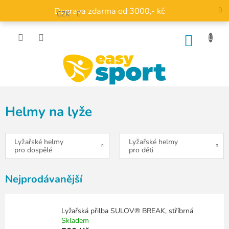
Přejít
Doprava zdarma od 3000,- kč
na
CZK
obsah
NÁKU
KOŠÍK
Helmy na lyže
Lyžařské helmy
Lyžařské helmy
pro dospělé
pro děti
Nejprodávanější
Lyžařská přilba SULOV® BREAK, stříbrná
Skladem