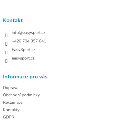
Z
á
p
a
Kontakt
t
í
info
@
easysport.cz
+420 704 357 641
EasySport.cz
easysport.cz
Informace pro vás
Doprava
Obchodní podmínky
Reklamace
Kontakty
GDPR