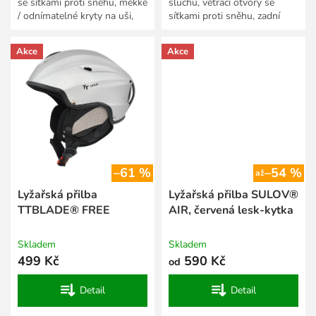
se síťkami proti sněhu, měkké
sluchu, větrací otvory se
/ odnímatelné kryty na uši,
síťkami proti sněhu, zadní
vylepšená ochrana proti větru
úchyt na brýle, fit systém.
v...
Velikosti:...
Akce
Akce
–61 %
–54 %
až
Lyžařská přilba
Lyžařská přilba SULOV®
TTBLADE® FREE
AIR, červená lesk-kytka
Skladem
Skladem
499 Kč
590 Kč
od
Detail
Detail