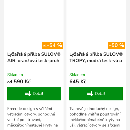
–54 %
–50 %
až
Lyžařská přilba SULOV®
Lyžařská přilba SULOV®
AIR, oranžová lesk-pruh
TROPY, modrá lesk-vlna
Skladem
Skladem
590 Kč
645 Kč
od
Detail
Detail
Freeride design s většími
Tvarově jednoduchý design,
větracími otvory, pohodlné
pohodlné vnitřní polstrování,
vnitřní polstrování,
měkké/odnímatelné kryty na
měkké/odnímatelné kryty na
uši, větrací otvory se síťkami