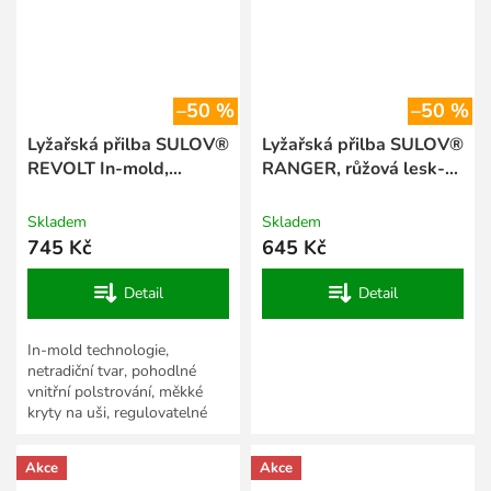
–50 %
–50 %
Lyžařská přilba SULOV®
Lyžařská přilba SULOV®
REVOLT In-mold,
RANGER, růžová lesk-
stříbrná mat
kytka
Skladem
Skladem
745 Kč
645 Kč
Detail
Detail
In-mold technologie,
netradiční tvar, pohodlné
vnitřní polstrování, měkké
kryty na uši, regulovatelné
větrací otvory se síťkami proti
sněhu, zadní úchyt na...
Akce
Akce