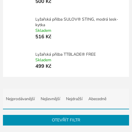
500 Kč
Lyžařská přilba SULOV® STING, modrá lesk-
kytka
Skladem
516 Kč
Lyžařská přilba TTBLADE® FREE
Skladem
499 Kč
Ř
a
Nejprodávanější
Nejlevnější
Nejdražší
Abecedně
z
e
n
OTEVŘÍT FILTR
í
p