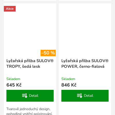
uši, větrací otvory se síťkami
proti sněhu, zadní úchyt na
proti sněhu, zadní úchyt...
brýle, fit...
Akce
–50 %
Lyžařská přilba SULOV®
Lyžařská přilba SULOV®
TROPY, šedá lesk
POWER, černo-fialová
Skladem
Skladem
645 Kč
846 Kč
Detail
Detail
Tvarově jednoduchý design,
pohodlné vnitřní polstrování,