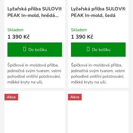
Lyžařská přilba SULOV®
Lyžařská přilba SULOV®
PEAK In-mold, hnědá
PEAK In-mold, šedá
mat
Skladem
Skladem
1 390 Kč
1 390 Kč
Do košíku
Do košíku
Špičková in-moldová přilba,
Špičková in-moldová přilba,
jedinečná svým tvarem, velmi
jedinečná svým tvarem, velmi
pohodlné vnitřní polstrování,
pohodlné vnitřní polstrování,
měkké kryty na uši,
měkké kryty na uši,
regulovatelné větrací otvory
regulovatelné větrací otvory
se síťkami proti...
se síťkami proti...
Akce
Akce