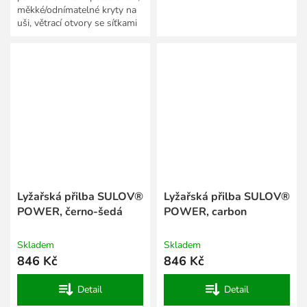
měkké/odnímatelné kryty na
uši, větrací otvory se síťkami
proti sněhu, zadní úchyt na
brýle, fit...
Lyžařská přilba SULOV®
Lyžařská přilba SULOV®
POWER, černo-šedá
POWER, carbon
Skladem
Skladem
846 Kč
846 Kč
Detail
Detail