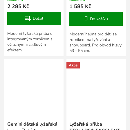
2 285 Kč
1 585 Kč
Detail
Do košíku
Moderní lyžařská přilba s
Moderní helma pro děti se
integrovaným zorníkem s
zorníkem na lyžování a
výrazným zrcadlovým
snowboard. Pro obvod hlavy
efektem.
53 - 55 cm.
Akce
Gemini dětská lyžařská
Lyžařská přilba