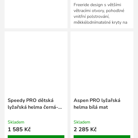
Freeride design s většími
větracími otvory, pohodlné
vnitřní polstrování,
měkké/odnímatelné kryty na
uši, větrací otvory se síťkami
proti sněhu, zadní úchyt...
Speedy PRO dětská
Aspen PRO lyžařská
lyžařská helma černá-
helma bílá mat
bílá
Skladem
Skladem
1 585 Kč
2 285 Kč