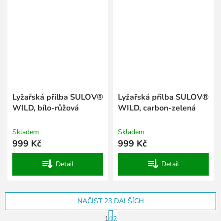
Lyžařská přilba SULOV®
Lyžařská přilba SULOV®
WILD, bílo-růžová
WILD, carbon-zelená
Skladem
Skladem
999 Kč
999 Kč
Detail
Detail
NAČÍST 23 DALŠÍCH
S
1
2