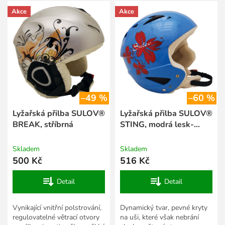
V
r
Akce
Akce
ý
o
p
d
i
u
s
k
p
t
r
ů
o
d
–49 %
–60 %
u
k
Lyžařská přilba SULOV®
Lyžařská přilba SULOV®
t
BREAK, stříbrná
STING, modrá lesk-
ů
kytka
Skladem
Skladem
500 Kč
516 Kč
Detail
Detail
Vynikající vnitřní polstrování,
Dynamický tvar, pevné kryty
regulovatelné větrací otvory
na uši, které však nebrání