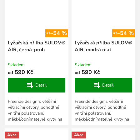
–54 %
–54 %
až
až
Lyžařská přilba SULOV®
Lyžařská přilba SULOV®
AIR, černá-pruh
AIR, modrá mat
Skladem
Skladem
590 Kč
590 Kč
od
od
Detail
Detail
Freeride design s většími
Freeride design s většími
větracími otvory, pohodlné
větracími otvory, pohodlné
vnitřní polstrování,
vnitřní polstrování,
měkké/odnímatelné kryty na
měkké/odnímatelné kryty na
uši, větrací otvory se síťkami
uši, větrací otvory se síťkami
proti sněhu, zadní úchyt...
proti sněhu, zadní úchyt...
Akce
Akce