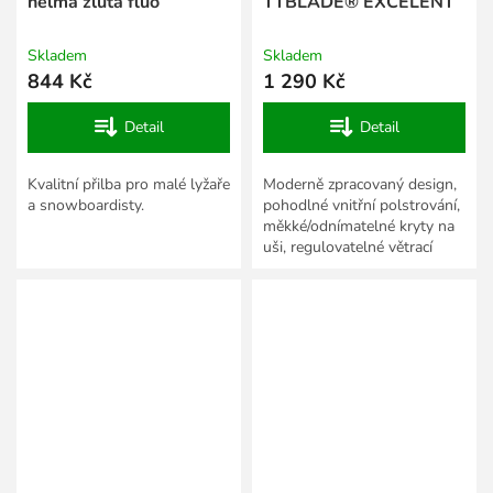
helma žlutá fluo
TTBLADE® EXCELENT
Skladem
Skladem
844 Kč
1 290 Kč
Detail
Detail
Kvalitní přilba pro malé lyžaře
Moderně zpracovaný design,
a snowboardisty.
pohodlné vnitřní polstrování,
měkké/odnímatelné kryty na
uši, regulovatelné větrací
otvory se síťkami proti sněhu,
zadní úchyt...