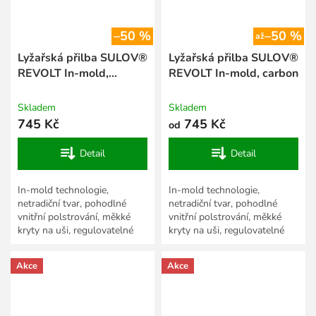
–50 %
–50 %
až
Lyžařská přilba SULOV®
Lyžařská přilba SULOV®
REVOLT In-mold,
REVOLT In-mold, carbon
maskáč
Skladem
Skladem
745 Kč
745 Kč
od
Detail
Detail
In-mold technologie,
In-mold technologie,
netradiční tvar, pohodlné
netradiční tvar, pohodlné
vnitřní polstrování, měkké
vnitřní polstrování, měkké
kryty na uši, regulovatelné
kryty na uši, regulovatelné
větrací otvory se síťkami proti
větrací otvory se síťkami proti
sněhu, zadní úchyt na...
sněhu, zadní úchyt na...
Akce
Akce