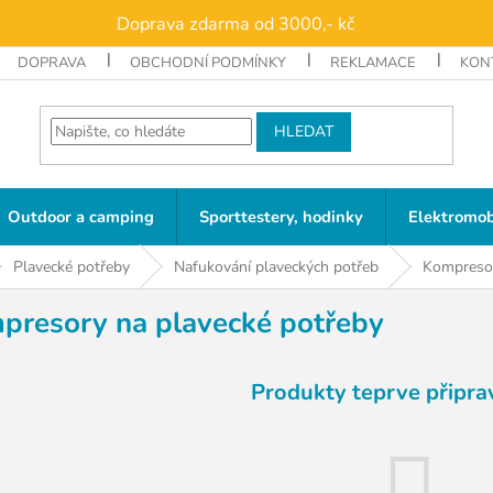
Doprava zdarma od 3000,- kč
DOPRAVA
OBCHODNÍ PODMÍNKY
REKLAMACE
KON
HLEDAT
Outdoor a camping
Sporttestery, hodinky
Elektromob
Plavecké potřeby
Nafukování plaveckých potřeb
Kompresor
presory na plavecké potřeby
Produkty teprve připra