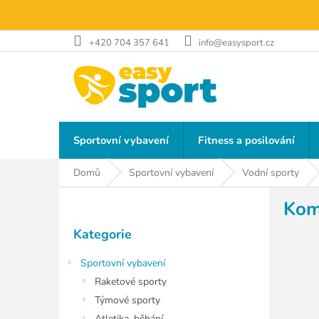
Přejít
na
obsah
+420 704 357 641
info@easysport.cz
Sportovní vybavení
Fitness a posilování
Domů
Sportovní vybavení
Vodní sporty
P
Kom
o
Přeskočit
s
Kategorie
kategorie
t
r
Sportovní vybavení
a
Raketové sporty
n
Týmové sporty
n
Atletika, běhání