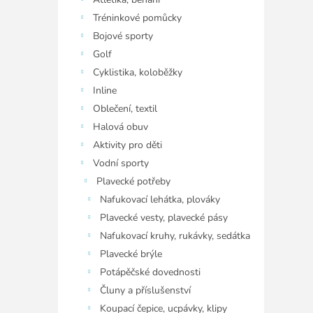
í
p
Tréninkové pomůcky
a
Bojové sporty
n
Golf
e
Cyklistika, koloběžky
l
Inline
Oblečení, textil
Halová obuv
Aktivity pro děti
Vodní sporty
Plavecké potřeby
Nafukovací lehátka, plováky
Plavecké vesty, plavecké pásy
Nafukovací kruhy, rukávky, sedátka
Plavecké brýle
Potápěčské dovednosti
Čluny a příslušenství
Koupací čepice, ucpávky, klipy