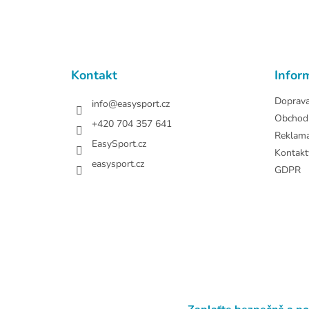
Z
á
p
a
t
Kontakt
Infor
í
Doprav
info
@
easysport.cz
Obchod
+420 704 357 641
Reklam
EasySport.cz
Kontakt
easysport.cz
GDPR