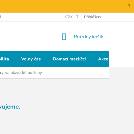
TAKTY
GDPR
CZK
Přihlášení
NÁKUPNÍ
Prázdný košík
KOŠÍK
ilita
Volný čas
Domácí mazlíčci
Akce a slevy
y na plavecké potřeby
vujeme.