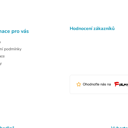
Hodnocení zákazníků
mace pro vás
a
ní podmínky
ace
y