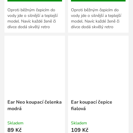
Oproti běžným čepicím do
Oproti běžným čepicím do
vody jde o silnější a teplejší
vody jde o silnější a teplejší
model. Navíc každé ženě či
model. Navíc každé ženě či
dívce dodá skvělý retro
dívce dodá skvělý retro
vzhled.
vzhled.
Ear Neo koupací čelenka
Ear koupací čepice
modrá
fialová
Skladem
Skladem
89 Kč
109 Kč