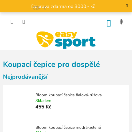
Přejít
Doprava zdarma od 3000,- kč
na
CZK
obsah
NÁKU
KOŠÍK
Koupací čepice pro dospělé
Nejprodávanější
Bloom koupací čepice fialová-růžová
Skladem
455 Kč
Bloom koupací čepice modrá-zelená