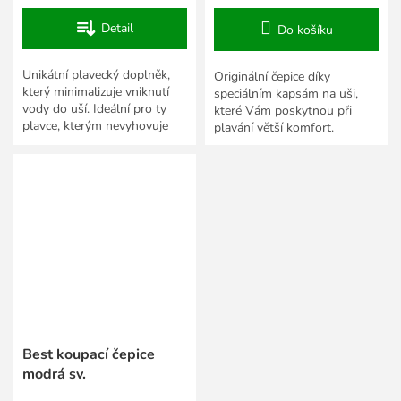
Detail
Do košíku
Unikátní plavecký doplněk,
Originální čepice díky
který minimalizuje vniknutí
speciálním kapsám na uši,
vody do uší. Ideální pro ty
které Vám poskytnou při
plavce, kterým nevyhovuje
plavání větší komfort.
plavecká čepice.
Best koupací čepice
modrá sv.