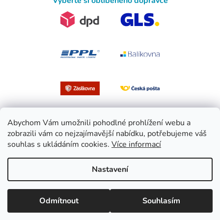
Vyberte si oblíbeného dopravce
Abychom Vám umožnili pohodlné prohlížení webu a
zobrazili vám co nejzajímavější nabídku, potřebujeme váš
souhlas s ukládáním cookies.
Více informací
Vytvořil Shoptet
Nastavení
Copyright 2026
EasySport.cz
. Všechna práva vyhrazena.
Upravit
Odmítnout
Souhlasím
nastavení cookies