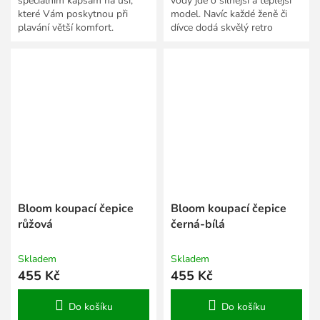
speciálním kapsám na uši,
vody jde o silnější a teplejší
které Vám poskytnou při
model. Navíc každé ženě či
plavání větší komfort.
dívce dodá skvělý retro
vzhled.
Bloom koupací čepice
Bloom koupací čepice
růžová
černá-bílá
Skladem
Skladem
455 Kč
455 Kč
Do košíku
Do košíku