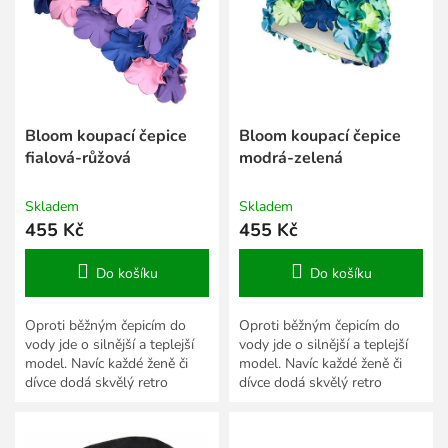
s
k
p
t
r
ů
o
d
u
k
Bloom koupací čepice
Bloom koupací čepice
t
fialová-růžová
modrá-zelená
ů
Skladem
Skladem
455 Kč
455 Kč
Do košíku
Do košíku
Oproti běžným čepicím do
Oproti běžným čepicím do
vody jde o silnější a teplejší
vody jde o silnější a teplejší
model. Navíc každé ženě či
model. Navíc každé ženě či
dívce dodá skvělý retro
dívce dodá skvělý retro
vzhled.
vzhled.