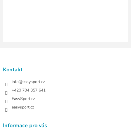
y
v
ý
p
i
s
u
Z
á
p
a
Kontakt
t
í
info
@
easysport.cz
+420 704 357 641
EasySport.cz
easysport.cz
Informace pro vás