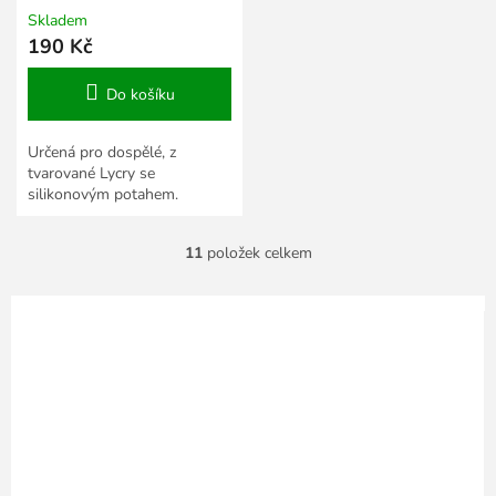
Skladem
190 Kč
Do košíku
Určená pro dospělé, z
tvarované Lycry se
silikonovým potahem.
11
položek celkem
O
v
l
á
d
a
c
í
p
r
v
k