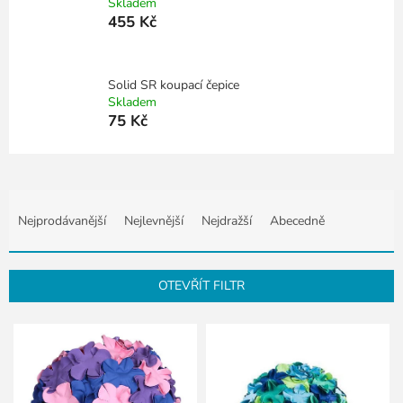
Skladem
455 Kč
Solid SR koupací čepice
Skladem
75 Kč
Ř
a
Nejprodávanější
Nejlevnější
Nejdražší
Abecedně
z
e
n
OTEVŘÍT FILTR
í
p
V
r
ý
o
p
d
i
u