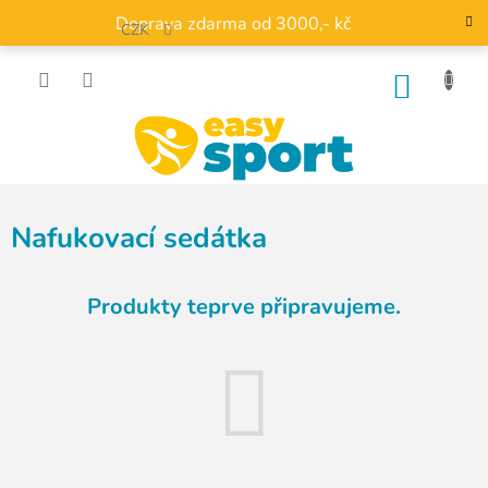
Přejít
Doprava zdarma od 3000,- kč
na
CZK
obsah
NÁKU
KOŠÍK
Nafukovací sedátka
Produkty teprve připravujeme.