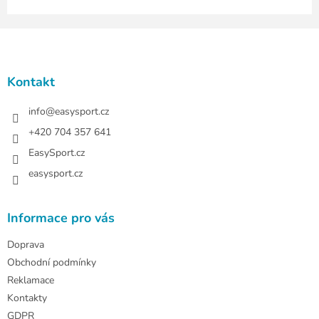
Z
á
p
a
Kontakt
t
í
info
@
easysport.cz
+420 704 357 641
EasySport.cz
easysport.cz
Informace pro vás
Doprava
Obchodní podmínky
Reklamace
Kontakty
GDPR