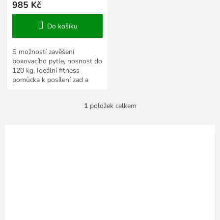
985 Kč
Do košíku
S možností zavěšení
boxovacího pytle, nosnost do
120 kg. Ideální fitness
pomůcka k posílení zad a
paží.
1
položek celkem
O
v
l
á
d
a
c
í
p
r
v
k