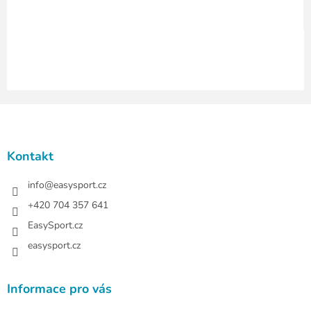
y
v
ý
p
i
s
u
Z
á
p
a
Kontakt
t
í
info
@
easysport.cz
+420 704 357 641
EasySport.cz
easysport.cz
Informace pro vás