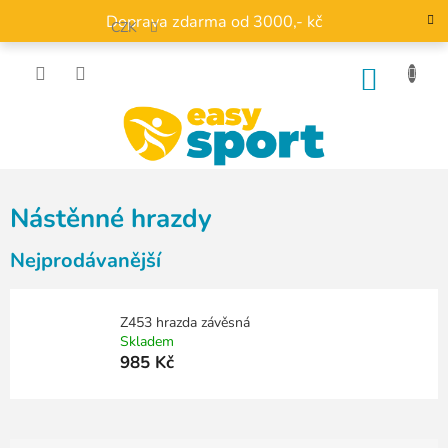
Přejít
Doprava zdarma od 3000,- kč
na
CZK
obsah
NÁKU
KOŠÍK
Nástěnné hrazdy
Nejprodávanější
Z453 hrazda závěsná
Skladem
985 Kč