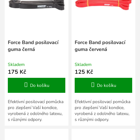
s
k
p
t
r
ů
o
d
u
k
Force Band posilovací
Force Band posilovací
t
guma černá
guma červená
ů
Skladem
Skladem
175 Kč
125 Kč
Do košíku
Do košíku
Efektivní posilovací pomůcka
Efektivní posilovací pomůcka
pro zlepšení Vaší kondice,
pro zlepšení Vaší kondice,
vyrobená z odolného latexu,
vyrobená z odolného latexu,
s různými odpory.
s různými odpory.