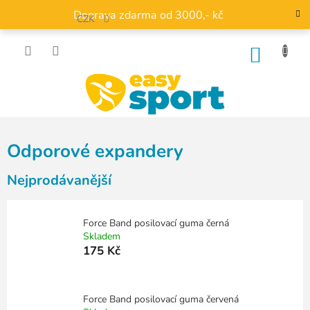
Přejít
Doprava zdarma od 3000,- kč
na
CZK
obsah
NÁKU
KOŠÍK
Odporové expandery
Nejprodávanější
Force Band posilovací guma černá
Skladem
175 Kč
Force Band posilovací guma červená