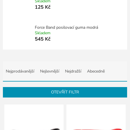
Skladem
125 Kč
Force Band posilovací guma modrá
Skladem
545 Kč
Ř
a
Nejprodávanější
Nejlevnější
Nejdražší
Abecedně
z
e
n
OTEVŘÍT FILTR
í
p
V
r
ý
o
p
d
i
u