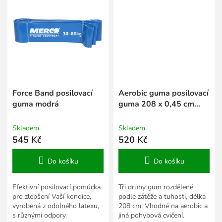
Force Band posilovací
Aerobic guma posilovací
guma modrá
guma 208 x 0,45 cm
modrá
Skladem
Skladem
545 Kč
520 Kč
Do košíku
Do košíku
Efektivní posilovací pomůcka
Tři druhy gum rozdělené
pro zlepšení Vaší kondice,
podle zátěže a tuhosti, délka
vyrobená z odolného latexu,
208 cm. Vhodné na aerobic a
s různými odpory.
jiná pohybová cvičení.