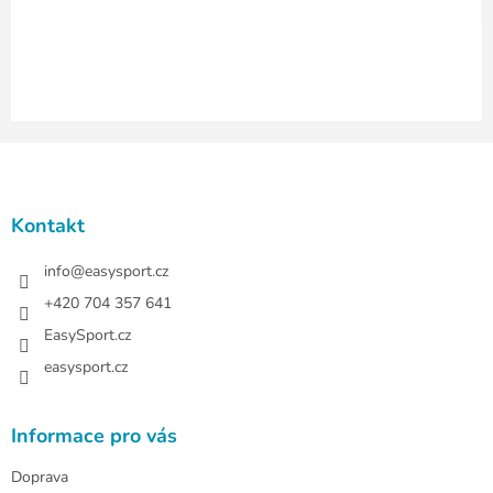
v
ý
p
i
s
u
Z
á
p
a
Kontakt
t
í
info
@
easysport.cz
+420 704 357 641
EasySport.cz
easysport.cz
Informace pro vás
Doprava