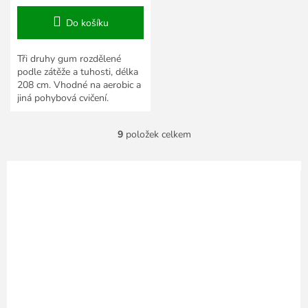
Do košíku
Tři druhy gum rozdělené
podle zátěže a tuhosti, délka
208 cm. Vhodné na aerobic a
jiná pohybová cvičení.
9
položek celkem
O
v
l
á
d
a
c
í
p
r
v
k
y