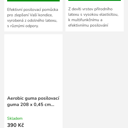
Z devíti vrstev přírodního
Efektivní posilovací pomůcka
latexu s vysokou elasticitou,
pro zlepšení Vaší kondice,
k multifunkčnímu a
vyrobená z odolného latexu,
efektivnímu posilování
s různými odpory.
kdekoliv a kdykoliv.
Aerobic guma posilovací
guma 208 x 0,45 cm
zelená
Skladem
390 Kč