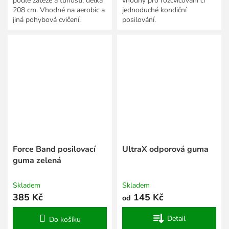
podle zátěže a tuhosti, délka
vhodný pro rozcvičování či
208 cm. Vhodné na aerobic a
jednoduché kondiční
jiná pohybová cvičení.
posilování.
Force Band posilovací
UltraX odporová guma
guma zelená
Skladem
Skladem
385 Kč
145 Kč
od
Detail
Do košíku