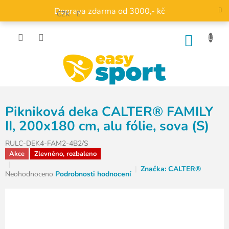
Přejít
Doprava zdarma od 3000,- kč
na
CZK
obsah
NÁKU
KOŠÍK
Pikniková deka CALTER® FAMILY
II, 200x180 cm, alu fólie, sova (S)
RULC-DEK4-FAM2-4B2/S
Akce
Zlevněno, rozbaleno
Značka:
CALTER®
Průměrné
Neohodnoceno
Podrobnosti hodnocení
hodnocení
produktu
je
0,0
z