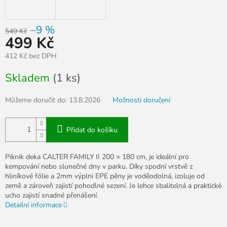
–9 %
549 Kč
499 Kč
412 Kč bez DPH
Měrná
Skladem
(1 ks)
cena:
Můžeme doručit do:
13.8.2026
Možnosti doručení
Přidat do košíku
Piknik deka CALTER FAMILY II 200 × 180 cm, je ideální pro
kempování nebo slunečné dny v parku. Díky spodní vrstvě z
hliníkové fólie a 2mm výplni EPE pěny je voděodolná, izoluje od
země a zároveň zajistí pohodlné sezení. Je lehce sbalitelná a praktické
ucho zajistí snadné přenášení.
Detailní informace