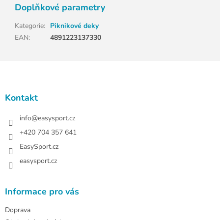
Doplňkové parametry
Kategorie
:
Piknikové deky
EAN
:
4891223137330
Z
á
p
a
Kontakt
t
í
info
@
easysport.cz
+420 704 357 641
EasySport.cz
easysport.cz
Informace pro vás
Doprava