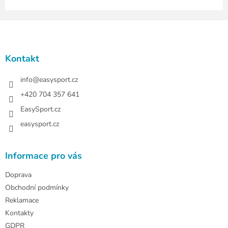
Z
á
p
a
Kontakt
t
í
info
@
easysport.cz
+420 704 357 641
EasySport.cz
easysport.cz
Informace pro vás
Doprava
Obchodní podmínky
Reklamace
Kontakty
GDPR