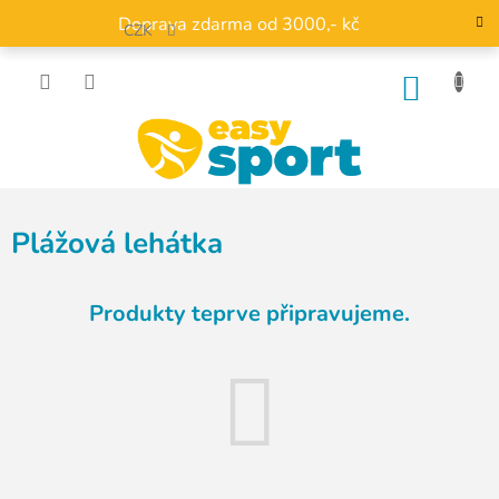
Přejít
Doprava zdarma od 3000,- kč
na
CZK
obsah
NÁKU
KOŠÍK
Plážová lehátka
Produkty teprve připravujeme.