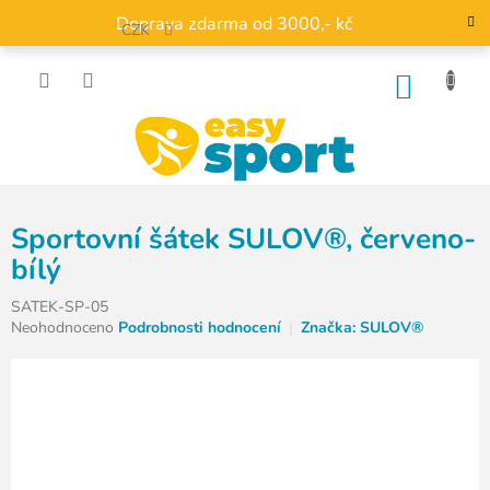
Přejít
Doprava zdarma od 3000,- kč
na
CZK
obsah
NÁKU
KOŠÍK
Sportovní šátek SULOV®, červeno-
bílý
SATEK-SP-05
Průměrné
Neohodnoceno
Podrobnosti hodnocení
Značka:
SULOV®
hodnocení
produktu
je
0,0
z
5
hvězdiček.