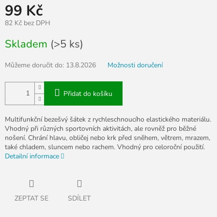
99 Kč
82 Kč bez DPH
Měrná
Skladem
(>5 ks)
cena:
Můžeme doručit do:
13.8.2026
Možnosti doručení
Přidat do košíku
Multifunkční bezešvý šátek z rychleschnoucího elastického materiálu.
Vhodný při různých sportovních aktivitách, ale rovněž pro běžné
nošení. Chrání hlavu, obličej nebo krk před sněhem, větrem, mrazem,
také chladem, sluncem nebo rachem. Vhodný pro celoroční použití.
Detailní informace
ZEPTAT SE
SDÍLET