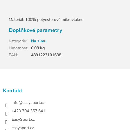
Materiál: 100% polyesterové mikrovlákno
Doplňkové parametry
Kategorie
:
Na zimu
Hmotnost
:
0.08 kg
EAN
:
4891223101638
Z
á
p
a
Kontakt
t
í
info
@
easysport.cz
+420 704 357 641
EasySport.cz
easysport.cz