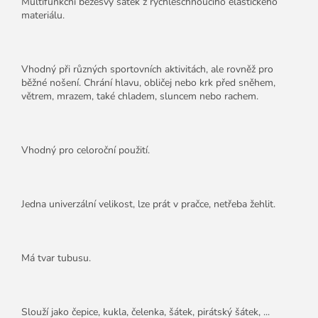
Multifunkční bezešvý šátek z rychleschnoucího elastického
materiálu.
Vhodný při různých sportovních aktivitách, ale rovněž pro
běžné nošení. Chrání hlavu, obličej nebo krk před sněhem,
větrem, mrazem, také chladem, sluncem nebo rachem.
Vhodný pro celoroční použití.
Jedna univerzální velikost, lze prát v pračce, netřeba žehlit.
Má tvar tubusu.
Slouží jako čepice, kukla, čelenka, šátek, pirátský šátek, ...