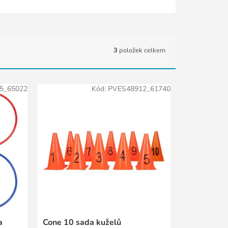
3
položek celkem
5_65022
Kód:
PVES48912_61740
a
Cone 10 sada kuželů