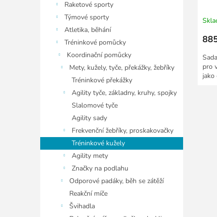
Raketové sporty
Týmové sporty
Skl
Atletika, běhání
885
Tréninkové pomůcky
Koordinační pomůcky
Sada
pro 
Mety, kužely, tyče, překážky, žebříky
jako
Tréninkové překážky
Agility tyče, základny, kruhy, spojky
Slalomové tyče
Agility sady
Frekvenční žebříky, proskakovačky
Tréninkové kužely
Agility mety
Značky na podlahu
Odporové padáky, běh se zátěží
Reakční míče
Švihadla