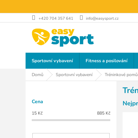
Přejít
na
obsah
+420 704 357 641
info@easysport.cz
Sportovní vybavení
Fitness a posilování
Domů
Sportovní vybavení
Tréninkové pomů
P
Tré
o
s
Cena
Nejp
t
r
15
Kč
885
Kč
a
n
n