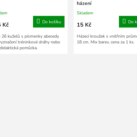
házení
adem
Skladem
Do košíku
Do k
 Kč
15 Kč
 26 kuželů s písmenky abecedy
Házecí kroužek s vnitřním prů
vyznačení tréninkové dráhy nebo
18 cm. Mix barev, cena za 1 ks.
 didaktická pomůcka.
O
v
l
á
d
a
c
í
p
r
v
k
y