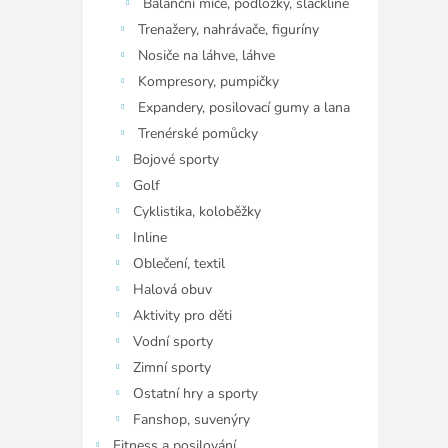
Balanční míče, podložky, slackline
Trenažery, nahrávače, figuríny
Nosiče na láhve, láhve
Kompresory, pumpičky
Expandery, posilovací gumy a lana
Trenérské pomůcky
Bojové sporty
Golf
Cyklistika, koloběžky
Inline
Oblečení, textil
Halová obuv
Aktivity pro děti
Vodní sporty
Zimní sporty
Ostatní hry a sporty
Fanshop, suvenýry
Fitness a posilování