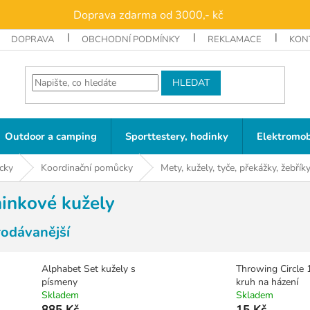
Doprava zdarma od 3000,- kč
DOPRAVA
OBCHODNÍ PODMÍNKY
REKLAMACE
KON
HLEDAT
Outdoor a camping
Sporttestery, hodinky
Elektromob
cky
Koordinační pomůcky
Mety, kužely, tyče, překážky, žebřík
ninkové kužely
rodávanější
Alphabet Set kužely s
Throwing Circle 
písmeny
kruh na házení
Skladem
Skladem
885 Kč
15 Kč