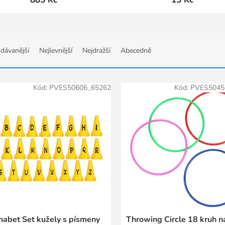
dávanější
Nejlevnější
Nejdražší
Abecedně
Kód:
PVES50606_65262
Kód:
PVES5045
habet Set kužely s písmeny
Throwing Circle 18 kruh n