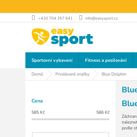
Přejít
na
obsah
+420 704 357 641
info@easysport.cz
Sportovní vybavení
Fitness a posilování
Domů
Prodávané značky
Blue Dolphin
P
Blu
o
s
Cena
Blu
t
r
585
Kč
586
Kč
a
Záchran
nalezne
n
podle s
n