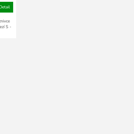
Detail
znivce
ezí S -