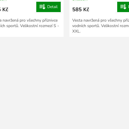
Detail
 Kč
585 Kč
a navržená pro všechny příznivce
Vesta navržená pro všechny pří
ích sportů. Velikostní rozmezí S -
vodních sportů. Velikostní rozm
XXL.
O
v
l
á
d
a
c
í
p
r
v
k
y
v
ý