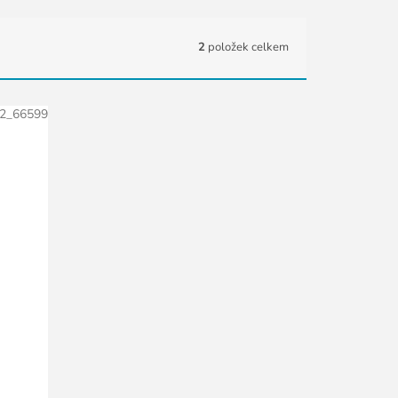
2
položek celkem
2_66599