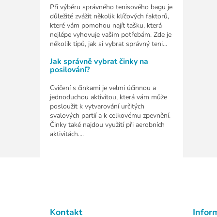
Při výběru správného tenisového bagu je
důležité zvážit několik klíčových faktorů,
které vám pomohou najít tašku, která
nejlépe vyhovuje vašim potřebám. Zde je
několik tipů, jak si vybrat správný teni...
Jak správně vybrat činky na
posilování?
Cvičení s činkami je velmi účinnou a
jednoduchou aktivitou, která vám může
posloužit k vytvarování určitých
svalových partií a k celkovému zpevnění.
Činky také najdou využití při aerobních
aktivitách....
Z
á
p
a
t
Kontakt
Infor
í