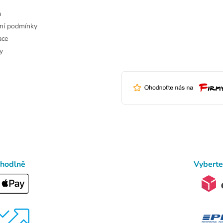
a
ní podmínky
ace
y
ohodlně
Vyberte