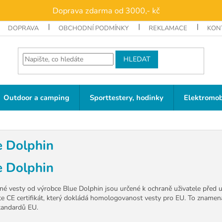
Doprava zdarma od 3000,- kč
DOPRAVA
OBCHODNÍ PODMÍNKY
REKLAMACE
KON
HLEDAT
Outdoor a camping
Sporttestery, hodinky
Elektromob
e Dolphin
e Dolphin
né vesty od výrobce Blue Dolphin jsou určené k ochraně uživatele před 
te CE certifikát, který dokládá homologovanost vesty pro EU. To znamená
tandardů EU.