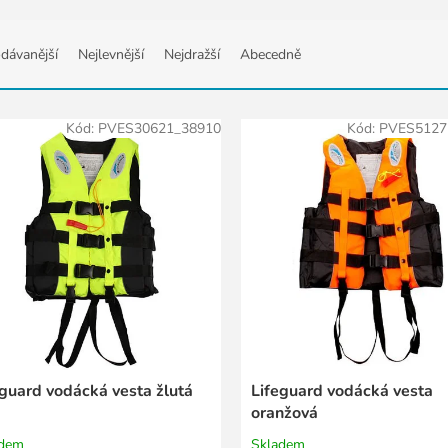
dávanější
Nejlevnější
Nejdražší
Abecedně
Kód:
PVES30621_38910
Kód:
PVES5127
eguard vodácká vesta žlutá
Lifeguard vodácká vesta
oranžová
adem
Skladem