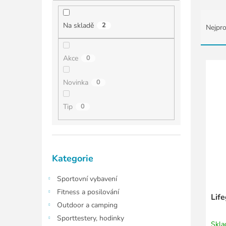
í
p
Ř
a
a
Na skladě
2
Nejpro
n
z
e
e
l
n
V
Akce
0
í
ý
p
p
Novinka
0
r
i
o
s
Tip
0
d
p
u
r
k
o
t
d
Přeskočit
Kategorie
ů
u
kategorie
k
Sportovní vybavení
t
ů
Fitness a posilování
Lif
Outdoor a camping
Sporttestery, hodinky
Skl