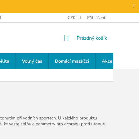
TAKTY
GDPR
CZK
Přihlášení
NÁKUPNÍ
Prázdný košík
KOŠÍK
ilita
Volný čas
Domácí mazlíčci
Akce a slevy
utonutím při vodních sportech. U každého produktu
, že vesta splňuje parametry pro ochranu proti utonutí