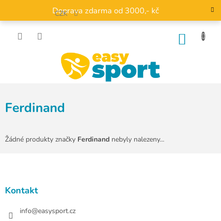
Přejít
Doprava zdarma od 3000,- kč
na
CZK
obsah
NÁKU
KOŠÍK
Ferdinand
Žádné produkty značky
Ferdinand
nebyly nalezeny...
Z
á
p
a
Kontakt
t
í
info
@
easysport.cz