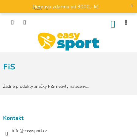
Přejít
Doprava zdarma od 3000,- kč
na
CZK
obsah
NÁKU
KOŠÍK
FiS
Žádné produkty značky
FiS
nebyly nalezeny...
Z
á
p
a
Kontakt
t
í
info
@
easysport.cz