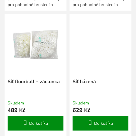
pro pohodlné bruslení a
pro pohodlné bruslení a
vyrobeny tak, aby splňovaly
vyrobeny tak, aby splňovaly
nejmodernější bezpečnostní
nejmodernější bezpečnostní
prvky. Vnější...
prvky. Vnější...
Síť floorball + záclonka
Síť házená
Skladem
Skladem
489 Kč
629 Kč
Do košíku
Do košíku