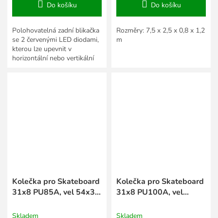
Do košíku
Do košíku
Polohovatelná zadní blikačka
Rozměry: 7,5 x 2,5 x 0,8 x 1,2
se 2 červenými LED diodami,
m
kterou lze upevnit v
horizontální nebo vertikální
poloze. Univerzální uchycení
pomocí řemínku na...
Kolečka pro Skateboard
Kolečka pro Skateboard
31x8 PU85A, vel 54x36,
31x8 PU100A, vel
2ks
54x36, 2ks
Skladem
Skladem