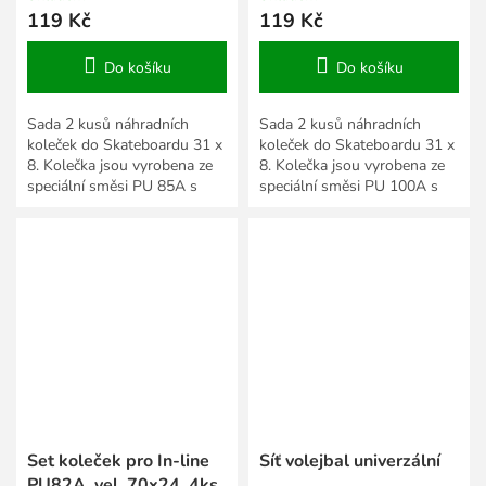
119 Kč
119 Kč
Do košíku
Do košíku
Sada 2 kusů náhradních
Sada 2 kusů náhradních
koleček do Skateboardu 31 x
koleček do Skateboardu 31 x
8. Kolečka jsou vyrobena ze
8. Kolečka jsou vyrobena ze
speciální směsi PU 85A s
speciální směsi PU 100A s
malým valivým odporem.
malým valivým odporem.
Kolečka vykazují při jízdě...
Kolečka vykazují při jízdě...
Set koleček pro In-line
Síť volejbal univerzální
PU82A, vel. 70x24, 4ks