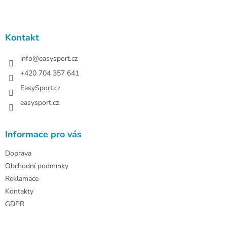
l
Z
á
á
d
p
a
a
Kontakt
c
t
í
í
info
@
easysport.cz
p
r
+420 704 357 641
v
EasySport.cz
k
y
easysport.cz
v
ý
p
Informace pro vás
i
s
Doprava
u
Obchodní podmínky
Reklamace
Kontakty
GDPR