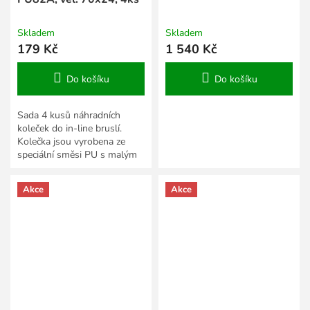
Skladem
Skladem
179 Kč
1 540 Kč
Do košíku
Do košíku
Sada 4 kusů náhradních
koleček do in-line bruslí.
Kolečka jsou vyrobena ze
speciální směsi PU s malým
valivým odporem. Kolečka
vykazují při jízdě standardní...
Akce
Akce