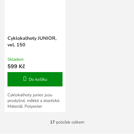
Cyklokalhoty JUNIOR,
vel. 150
Skladem
599 Kč
Do košíku
Cyklokalhoty junior jsou
prodyšné, měkké a elastické.
Materiál: Polyester
17
položek celkem
O
v