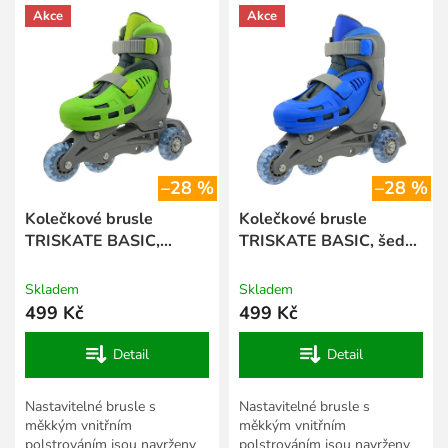
í
Akce
Akce
ý
p
p
r
i
o
s
d
p
u
r
k
o
t
d
–28 %
–28 %
ů
u
k
Kolečkové brusle
Kolečkové brusle
t
TRISKATE BASIC,
TRISKATE BASIC, šedo-
ů
zelené
modré
Skladem
Skladem
499 Kč
499 Kč
Detail
Detail
Nastavitelné brusle s
Nastavitelné brusle s
měkkým vnitřním
měkkým vnitřním
polstrováním jsou navrženy
polstrováním jsou navrženy