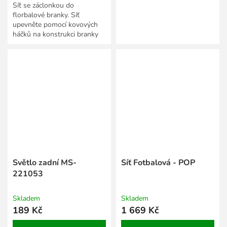
Síť se záclonkou do
florbalové branky. Síť
upevněte pomocí kovových
háčků na konstrukci branky
za propletené lanko v okraji
síťky.
Světlo zadní MS-
Síť Fotbalová - POP
221053
Skladem
Skladem
189 Kč
1 669 Kč