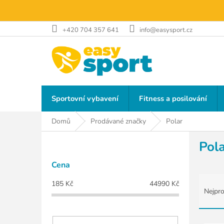
Přejít
na
obsah
+420 704 357 641
info@easysport.cz
Sportovní vybavení
Fitness a posilování
Domů
Prodávané značky
Polar
P
Pol
o
s
Cena
t
Ř
r
185
Kč
44990
Kč
a
a
Nejpro
z
n
e
n
n
V