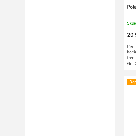
Pol
Skl
20 
Prem
hodi
trén
Grit
outd
Dop