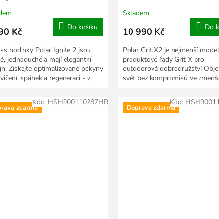
adem
Skladem
Do košíku
Do k
90 Kč
10 990 Kč
ess hodinky Polar Ignite 2 jsou
Polar Grit X2 je nejmenší model
ré, jednoduché a mají elegantní
produktové řady Grit X pro
gn. Získejte optimalizované pokyny
outdoorová dobrodružství Obje
vičení, spánek a regeneraci - v
svět bez kompromisů ve zmenš
kách...
variantě nejen pro ženy. Polar...
Kód:
HSH900110287HR
Kód:
HSH9001
rava zdarma
Doprava zdarma