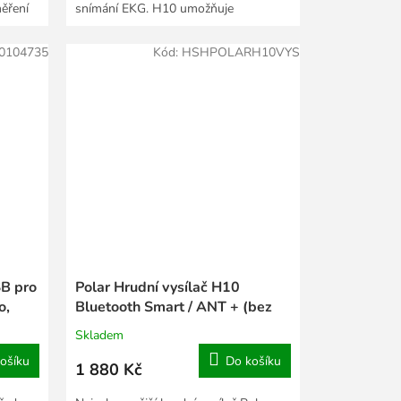
měření
snímání EKG. H10 umožňuje
komunikaci nejen na...
0104735
Kód:
HSHPOLARH10VYS
SB pro
Polar Hrudní vysílač H10
o,
Bluetooth Smart / ANT + (bez
popruhu)
Skladem
ošíku
Do košíku
1 880 Kč