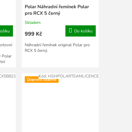
Polar Náhradní řemínek Polar
pro RCX 5 černý
Skladem
ošíku
Do košíku
999 Kč
ortovní
Náhradní řemínek original Polar pro
RCX 5 černý.
 Polar
tní
X5B821
Kód:
HSHPOLARTEAMLICENCE
Doprava zdarma