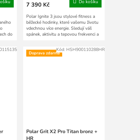
ošíku
Do košíku
7 390 Kč
Polar Ignite 3 jsou stylové fitness a
vaného
běžecké hodinky, které vašemu životu
do
vdechnou více energie. Sledují váš
dech do
spánek, aktivitu a tepovou frekvenci a
nabízejí...
0115135
Kód:
HSH900110288HR
Doprava zdarma
er
Polar Grit X2 Pro Titan bronz +
HR