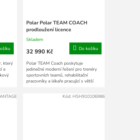
Polar Polar TEAM COACH
prodloužení licence
Skladem
ošíku
Do košíku
32 990 Kč
, který
Polar TEAM Coach poskytuje
í a
jedinečné moderní řešení pro trenéry
akový
sportovních teamů, rehabilitační
pracovníky a lékaře pracující s větší
skupinou osob...
ANTAGE
Kód:
HSH910106986