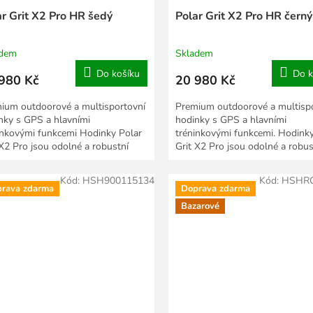
ar Grit X2 Pro HR šedý
Polar Grit X2 Pro HR černý
adem
Skladem
Do košíku
Do k
980 Kč
20 980 Kč
ium outdoorové a multisportovní
Premium outdoorové a multisp
nky s GPS a hlavními
hodinky s GPS a hlavními
inkovými funkcemi Hodinky Polar
tréninkovými funkcemi. Hodinky
 X2 Pro jsou odolné a robustní
Grit X2 Pro jsou odolné a robus
oorové sportovní...
outdoorové sportovní...
Kód:
HSH900115134
Kód:
HSHRC
rava zdarma
Doprava zdarma
Bazarové