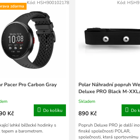
Kód:
HSH900102178
Kód:
HSH9
rava zdarma
ar Pacer Pro Carbon Gray
Polar Náhradní popruh We
Deluxe PRO Black M-XXL
adem
Skladem
Do košíku
Do k
90 Kč
890 Kč
kající lehké běžecké hodinky s
Popruh Deluxe PRO je další ino
 tepem a barometrem.
finské společnosti POLAR,
společnosti, která sportovnímu