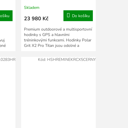
Skladem
ošíku
Do košíku
23 980 Kč
Premium outdoorové a multisportovní
hodinky s GPS a hlavními
vuj
tréninkovými funkcemi. Hodinky Polar
ené
Grit X2 Pro Titan jsou odolné a
robustní outdoorové...
10283HR
Kód:
HSHREMINEKRCX5CERNY