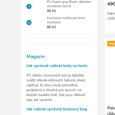
PU Super grip Black základní
490
omotávka černá
89 Kč
Náhr
Exclusive rozlišovací dres
USB 
oranžová
80 Kč
Dop
Magazín
Jak správně vybrat boty na tenis
Při výběru tenisových bot je důležité
zvážit několik klíčových faktorů, které
zajišťují, že obuv bude pohodlná,
podpůrná a vhodná pro povrch, na
kterém budete hrát. Zde jsou některé
tipy, jak správně ...
Pola
Jak vybrat správný tenisový bag
růž