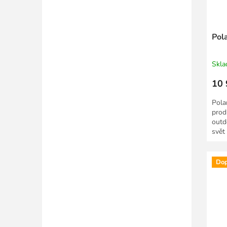
Pola
Skl
10 
Pola
prod
outd
svět
varia
Dop