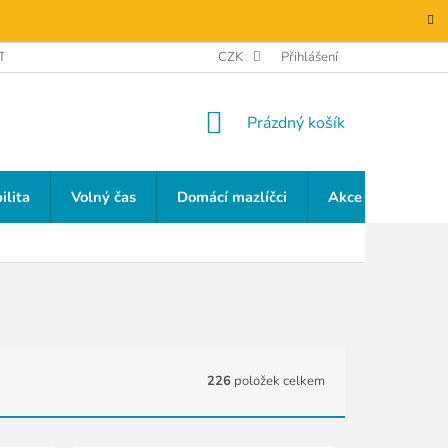
TAKTY
GDPR
CZK
Přihlášení
NÁKUPNÍ
Prázdný košík
KOŠÍK
ilita
Volný čas
Domácí mazlíčci
Akce a slevy
226
položek celkem