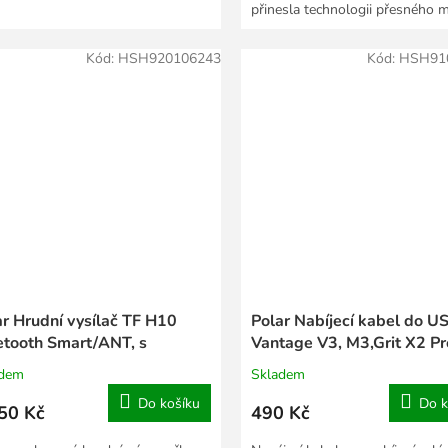
přinesla technologii přesného 
tepové frekvence....
Kód:
HSH920106243
Kód:
HSH91
ar Hrudní vysílač TF H10
Polar Nabíjecí kabel do U
etooth Smart/ANT, s
Vantage V3, M3,Grit X2 Pr
ruhem Red Beat, M-XXL
Pacer a kompatibilní
adem
Skladem
Do košíku
Do k
50 Kč
490 Kč