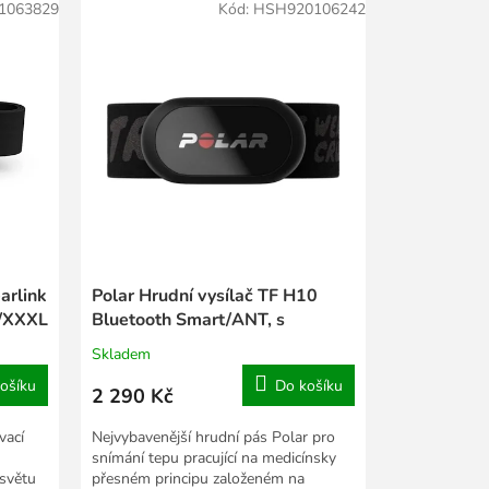
1063829
Kód:
HSH920106242
arlink
Polar Hrudní vysílač TF H10
/XXXL
Bluetooth Smart/ANT, s
popruhem Black Crush, M-XXL
Skladem
ošíku
Do košíku
2 290 Kč
vací
Nejvybavenější hrudní pás Polar pro
snímání tepu pracující na medicínsky
 světu
přesném principu založeném na