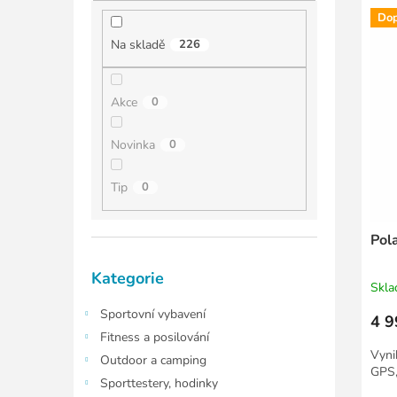
í
í
ý
p
Dop
p
p
a
Na skladě
226
r
i
n
o
s
e
d
p
l
Akce
0
u
r
k
o
Novinka
0
t
d
ů
u
Tip
0
k
t
ů
Pol
Přeskočit
Kategorie
kategorie
Skl
Sportovní vybavení
4 9
Fitness a posilování
Vyni
Outdoor a camping
GPS,
Sporttestery, hodinky