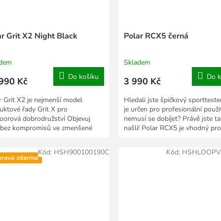
r Grit X2 Night Black
Polar RCX5 černá
adem
Skladem
Do košíku
Do k
990 Kč
3 990 Kč
r Grit X2 je nejmenší model
Hledali jste špičkový sporttester
uktové řady Grit X pro
je určen pro profesionální použit
oorová dobrodružství Objevuj
nemusí se dobíjet? Právě jste t
 bez kompromisů ve zmenšené
našli! Polar RCX5 je vhodný pro
ntě nejen pro ženy. Polar...
optimální...
Kód:
HSH900100190C
Kód:
HSHLOOPV
rava zdarma