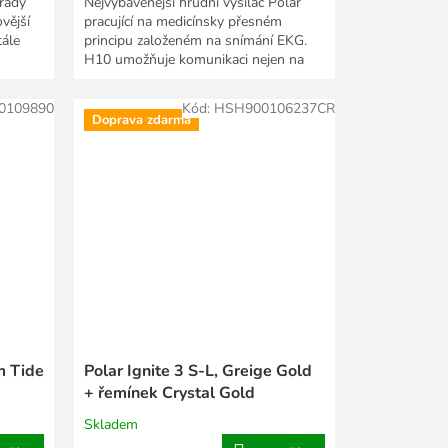
 řady
Nejvybavenější hrudní vysílač Polar
vější
pracující na medicínsky přesném
ále
principu založeném na snímání EKG.
H10 umožňuje komunikaci nejen na
platformě Bluetooth...
0109890
Kód:
HSH900106237CR
Doprava zdarma
m Tide
Polar Ignite 3 S-L, Greige Gold
+ řemínek Crystal Gold
Skladem