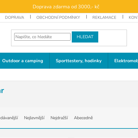
Doprava zdarma od 3000,- kč
DOPRAVA
OBCHODNÍ PODMÍNKY
REKLAMACE
KON
HLEDAT
Outdoor a camping
Sporttestery, hodinky
Elektromob
ar
dávanější
Nejlevnější
Nejdražší
Abecedně