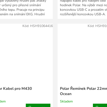
épe vybavený hrudní pás značky
Napájecí kabel pro nabíjení celé
r určený pro přesné snímání
hodinek Polar. Na výběr mezi no
čního tepu. Pracuje na principu
koncovkou USB-C a prozatím st
ženém na snímání EKG. Hrudní
rozšířenější koncovkou USB-A.
Polar H10...
Standardní USB...
Kód:
HSH91064416
Kód:
HSH91
ar Kabel pro M430
Polar Řemínek Polar 22m
Ocean
adem
Skladem