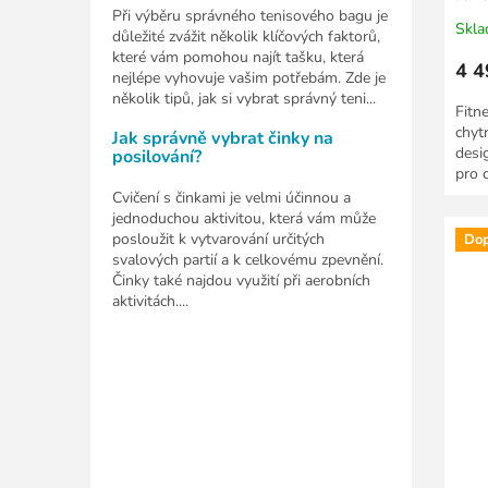
Při výběru správného tenisového bagu je
Skl
důležité zvážit několik klíčových faktorů,
které vám pomohou najít tašku, která
4 4
nejlépe vyhovuje vašim potřebám. Zde je
několik tipů, jak si vybrat správný teni...
Fitn
chyt
Jak správně vybrat činky na
desi
posilování?
pro c
hodin
Cvičení s činkami je velmi účinnou a
jednoduchou aktivitou, která vám může
posloužit k vytvarování určitých
Dop
svalových partií a k celkovému zpevnění.
Činky také najdou využití při aerobních
aktivitách....