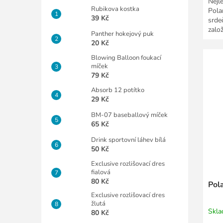
Nejl
Rubikova kostka
Pola
39 Kč
srde
zalo
Panther hokejový puk
pás 
20 Kč
Blowing Balloon foukací
míček
79 Kč
Absorb 12 potítko
29 Kč
BM-07 baseballový míček
65 Kč
Drink sportovní láhev bílá
50 Kč
Exclusive rozlišovací dres
fialová
80 Kč
Pol
Exclusive rozlišovací dres
žlutá
Skl
80 Kč