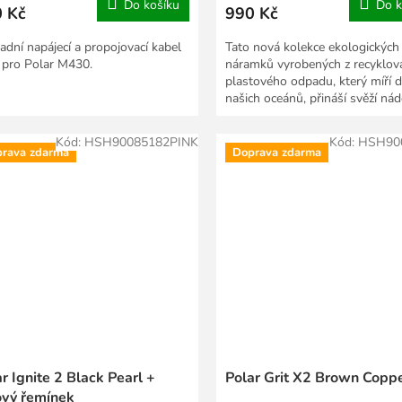
Do košíku
Do k
 Kč
990 Kč
adní napájecí a propojovací kabel
Tato nová kolekce ekologických
pro Polar M430.
náramků vyrobených z recyklo
plastového odpadu, který míří 
našich oceánů, přináší svěží ná
vašeho stylu. Tento...
Kód:
HSH90085182PINK
Kód:
HSH90
rava zdarma
Doprava zdarma
r Ignite 2 Black Pearl +
Polar Grit X2 Brown Copp
ový řemínek