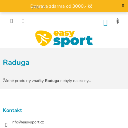
Přejít
Doprava zdarma od 3000,- kč
na
CZK
obsah
NÁKU
KOŠÍK
Raduga
Žádné produkty značky
Raduga
nebyly nalezeny...
Z
á
p
a
Kontakt
t
í
info
@
easysport.cz