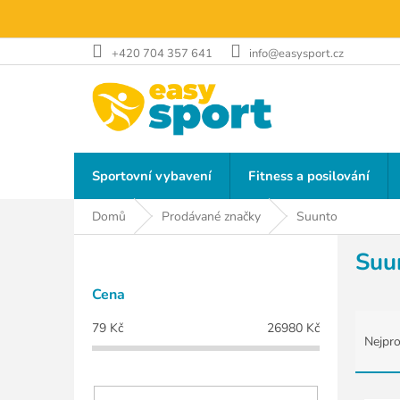
Přejít
na
obsah
+420 704 357 641
info@easysport.cz
Sportovní vybavení
Fitness a posilování
Domů
Prodávané značky
Suunto
P
Suu
o
s
Cena
t
Ř
r
79
Kč
26980
Kč
a
a
Nejpro
z
n
e
n
n
V