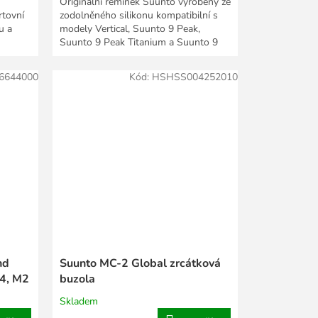
Originální řemínek Suunto vyrobený ze
rtovní
zodolněného silikonu kompatibilní s
u a
modely Vertical, Suunto 9 Peak,
Suunto 9 Peak Titanium a Suunto 9
Peak Pro....
6644000
Kód:
HSHSS004252010
nd
Suunto MC-2 Global zrcátková
4, M2
buzola
Skladem