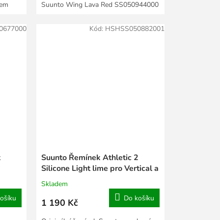
hem
Suunto Wing Lava Red SS050944000
sluchátka...
0677000
Kód:
HSHSS050882001
k
Suunto Řemínek Athletic 2
Silicone Light lime pro Vertical a
kompatibilní
Skladem
ošíku
Do košíku
1 190 Kč