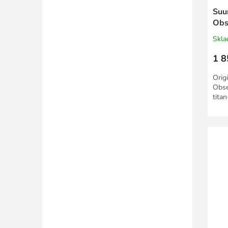
Suu
Obs
Skl
1 8
Orig
Obse
titan