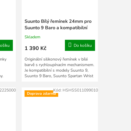
Suunto Bílý řemínek 24mm pro
Suunto 9 Baro a kompatibilní
Skladem
ošíku
Do košíku
1 390 Kč
inky
Originální silikonový řemínek v bílé
barvě s rychloupínacím mechanismem.
Je kompatibilní s modely Suunto 9,
y.
Suunto 9 Baro, Suunto Spartan Wrist
HR a Suunto...
2225000
Kód:
HSHSS011099010
Doprava zdarma