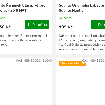
nto Řemínek titan/pryž pro
Suunto Originální kabel pr
erver a X6 HRT
Suunto Nautic
adem
Skladem
Do košíku
Do k
50 Kč
999 Kč
inální řemínek Suunto pro model
Náhradní nabíjecí kabel obsahuj
rver TT a X6HRT v kombinaci
USB-C a silný magnetický konek
-pryž
který zajišťuje, že potápěčský po
zůstane na svém místě během
nabíjení....
Kód:
HSHSS051491000
Kód:
HSHSS01
Doprava zdarma