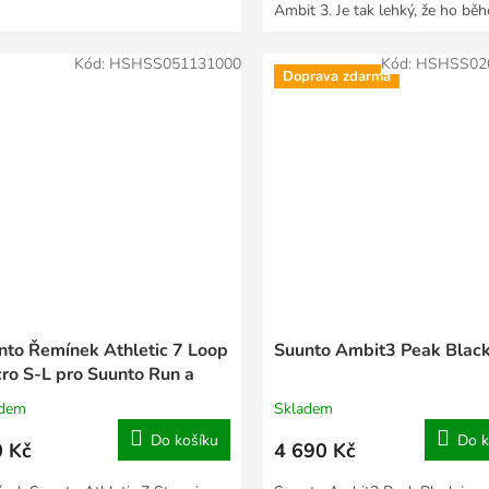
Ambit 3. Je tak lehký, že ho bě
cvičení téměř...
Kód:
HSHSS051131000
Kód:
HSHSS02
Doprava zdarma
nto Řemínek Athletic 7 Loop
Suunto Ambit3 Peak Blac
cro S-L pro Suunto Run a
patibilní
adem
Skladem
Do košíku
Do k
 Kč
4 690 Kč