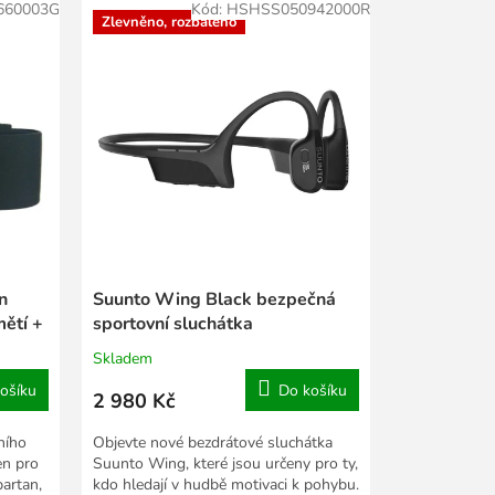
660003G
Kód:
HSHSS050942000R
Zlevněno, rozbaleno
n
Suunto Wing Black bezpečná
mětí +
sportovní sluchátka
Skladem
ošíku
Do košíku
2 980 Kč
ního
Objevte nové bezdrátové sluchátka
en pro
Suunto Wing, které jsou určeny pro ty,
artan,
kdo hledají v hudbě motivaci k pohybu.