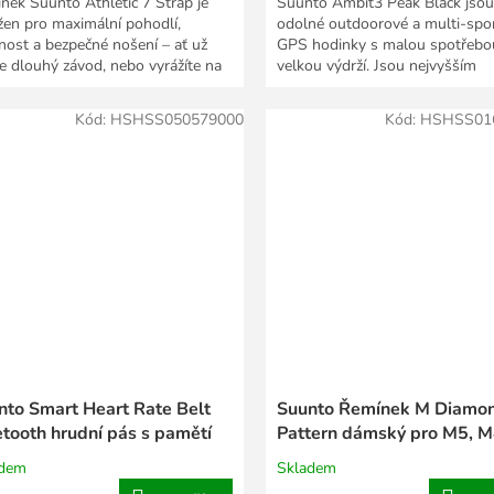
nek Suunto Athletic 7 Strap je
Suunto Ambit3 Peak Black jsou
žen pro maximální pohodlí,
odolné outdoorové a multi-spo
nost a bezpečné nošení – ať už
GPS hodinky s malou spotřebo
te dlouhý závod, nebo vyrážíte na
velkou výdrží. Jsou nejvyšším
odenní...
modelem fenomenální řady...
Kód:
HSHSS050579000
Kód:
HSHSS01
nto Smart Heart Rate Belt
Suunto Řemínek M Diamo
etooth hrudní pás s pamětí
Pattern dámský pro M5, M
a M1
adem
Skladem