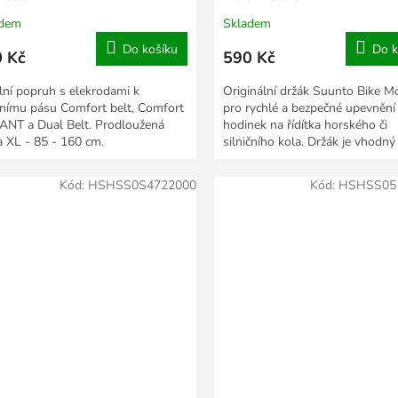
adem
Skladem
Do košíku
Do k
 Kč
590 Kč
ilní popruh s elekrodami k
Originální držák Suunto Bike M
nímu pásu Comfort belt, Comfort
pro rychlé a bezpečné upevnění
 ANT a Dual Belt. Prodloužená
hodinek na řídítka horského či
a XL - 85 - 160 cm.
silničního kola. Držák je vhodný
všechny typy...
Kód:
HSHSS0S4722000
Kód:
HSHSS05