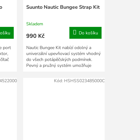
o
Suunto Nautic Bungee Strap Kit
Skladem
ošíku
Do košíku
990 Kč
e port
Nautic Bungee Kit nabízí odolný a
tor,
univerzální upevňovací systém vhodný
čítač
do všech potápěčských podmínek.
Pevný a pružný systém umožňuje
rychlé nastavení bez...
4522000
Kód:
HSHSS023485000C