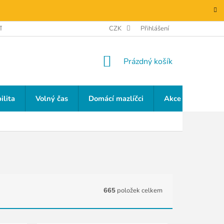
TAKTY
GDPR
CZK
Přihlášení
NÁKUPNÍ
Prázdný košík
KOŠÍK
ilita
Volný čas
Domácí mazlíčci
Akce a slevy
665
položek celkem