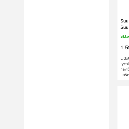
Suu
Suu
Skl
1 5
Odol
rych
navr
noše
neop