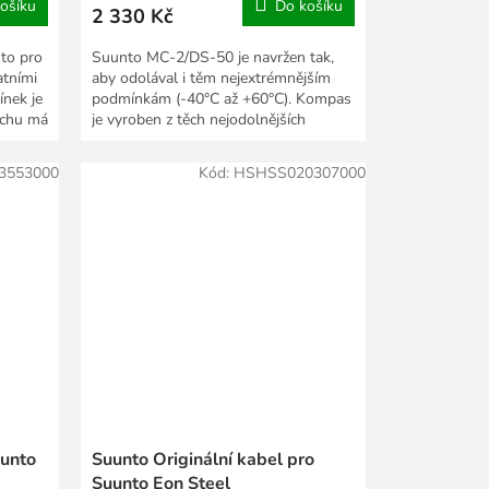
ošíku
Do košíku
2 330 Kč
to pro
Suunto MC-2/DS-50 je navržen tak,
atními
aby odolával i těm nejextrémnějším
nek je
podmínkám (-40°C až +60°C). Kompas
rchu má
je vyroben z těch nejodolnějších
materiálů a prošel...
3553000
Kód:
HSHSS020307000
uunto
Suunto Originální kabel pro
Suunto Eon Steel