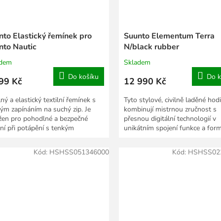
nto Elastický řemínek pro
Suunto Elementum Terra
nto Nautic
N/black rubber
adem
Skladem
Do košíku
Do k
99 Kč
12 990 Kč
ný a elastický textilní řemínek s
Tyto stylové, civilně laděné hod
lým zapínáním na suchý zip. Je
kombinují mistrnou zručnost s
žen pro pohodlné a bezpečné
přesnou digitální technologií v
ní při potápění s tenkým
unikátním spojení funkce a form
renem nebo přímo na...
Modely Terra (země) jsou...
Kód:
HSHSS051346000
Kód:
HSHSS02