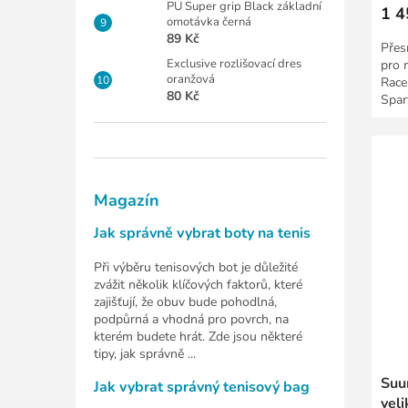
PU Super grip Black základní
1 4
omotávka černá
89 Kč
Přes
Exclusive rozlišovací dres
pro 
oranžová
Race
80 Kč
Spart
tak l
Magazín
Jak správně vybrat boty na tenis
Při výběru tenisových bot je důležité
zvážit několik klíčových faktorů, které
zajišťují, že obuv bude pohodlná,
podpůrná a vhodná pro povrch, na
kterém budete hrát. Zde jsou některé
tipy, jak správně ...
Suu
Jak vybrat správný tenisový bag
veli