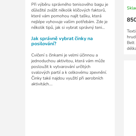
Při výběru správného tenisového bagu je
Skl
důležité zvážit několik klíčových faktorů,
které vám pomohou najít tašku, která
850
nejlépe vyhovuje vašim potřebám. Zde je
několik tipů, jak si vybrat správný teni...
Text
hrud
Jak správně vybrat činky na
Belt
posilování?
délk
Cvičení s činkami je velmi účinnou a
jednoduchou aktivitou, která vám může
posloužit k vytvarování určitých
svalových partií a k celkovému zpevnění.
Činky také najdou využití při aerobních
aktivitách....