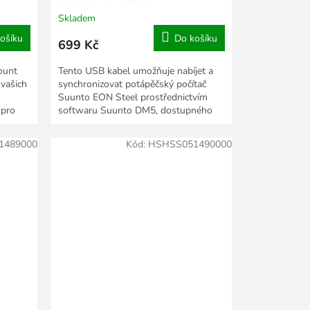
Skladem
ošíku
Do košíku
699 Kč
ount
Tento USB kabel umožňuje nabíjet a
 vašich
synchronizovat potápěčský počítač
Suunto EON Steel prostřednictvím
 pro
softwaru Suunto DM5, dostupného
pro PC i Mac. Kabel je...
1489000
Kód:
HSHSS051490000