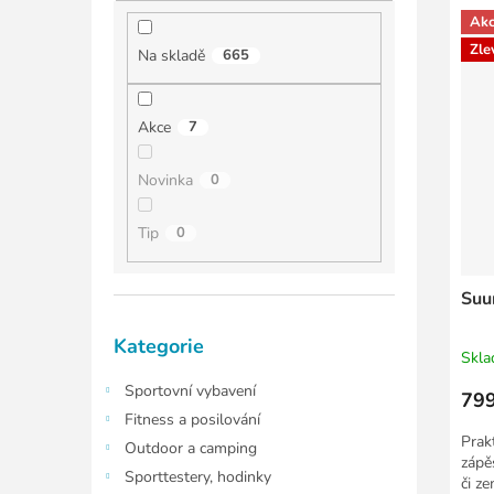
í
í
ý
p
Ak
p
p
a
Zle
Na skladě
665
r
i
n
o
s
e
d
p
l
Akce
7
u
r
k
o
Novinka
0
t
d
ů
u
Tip
0
k
t
ů
Suu
Přeskočit
Kategorie
kategorie
Skl
Sportovní vybavení
799
Fitness a posilování
Prak
Outdoor a camping
zápě
Sporttestery, hodinky
či z