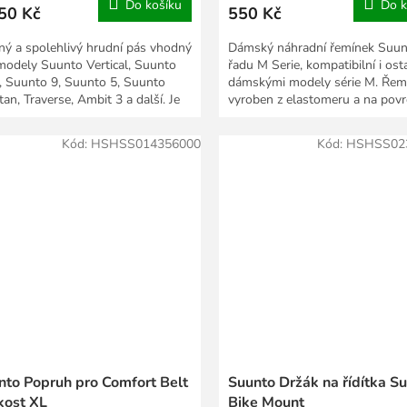
Do košíku
Do k
50 Kč
550 Kč
ný a spolehlivý hrudní pás vhodný
Dámský náhradní řemínek Suun
modely Suunto Vertical, Suunto
řadu M Serie, kompatibilní i ost
, Suunto 9, Suunto 5, Suunto
dámskými modely série M. Řemí
an, Traverse, Ambit 3 a další. Je
vyroben z elastomeru a na pov
ehký a...
velmi...
Kód:
HSHSS014356000
Kód:
HSHSS02
nto Popruh pro Comfort Belt
Suunto Držák na řídítka S
kost XL
Bike Mount