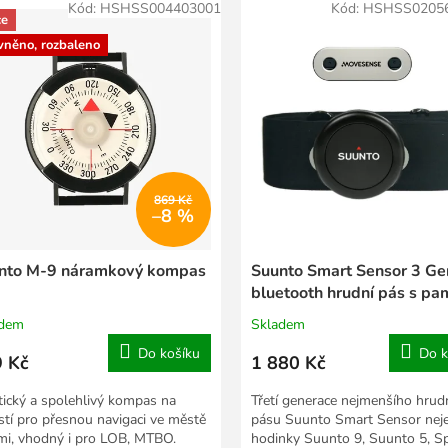
Kód:
HSHSS004403001
Kód:
HSHSS0205
ce
vněno, rozbaleno
869 Kč
–8 %
nto M-9 náramkový kompas
Suunto Smart Sensor 3 Ge
bluetooth hrudní pás s pa
kit
adem
Skladem
Do košíku
Do k
 Kč
1 880 Kč
tický a spolehlivý kompas na
Třetí generace nejmenšího hrud
stí pro přesnou navigaci ve městě
pásu Suunto Smart Sensor nej
emi, vhodný i pro LOB, MTBO.
hodinky Suunto 9, Suunto 5, Sp