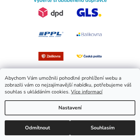
Vyberte si oblíbeného dopravce
Abychom Vám umožnili pohodlné prohlížení webu a
zobrazili vám co nejzajímavější nabídku, potřebujeme váš
souhlas s ukládáním cookies.
Více informací
Vytvořil Shoptet
Nastavení
Copyright 2026
EasySport.cz
. Všechna práva vyhrazena.
Upravit
Odmítnout
Souhlasím
nastavení cookies