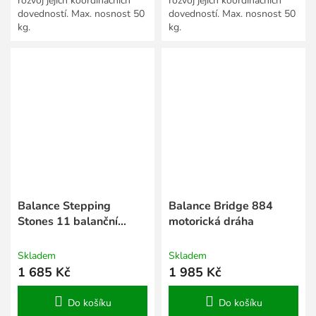
rozvoj jejich koordinačních
rozvoj jejich koordinačních
dovedností. Max. nosnost 50
dovedností. Max. nosnost 50
kg.
kg.
Balance Stepping
Balance Bridge 884
Stones 11 balanční
motorická dráha
kameny
Skladem
Skladem
1 685 Kč
1 985 Kč
Do košíku
Do košíku