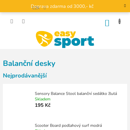
Přejít
Doprava zdarma od 3000,- kč
na
CZK
obsah
NÁKU
KOŠÍK
Balanční desky
Nejprodávanější
Sensory Balance Stool balanční sedátko žlutá
Skladem
195 Kč
Scooter Board podlahový surf modrá