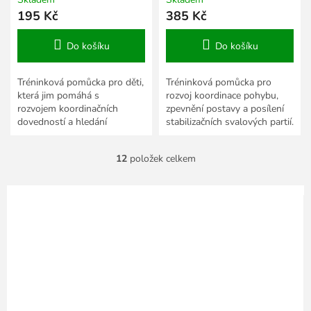
195 Kč
385 Kč
Do košíku
Do košíku
Tréninková pomůcka pro děti,
Tréninková pomůcka pro
která jim pomáhá s
rozvoj koordinace pohybu,
rozvojem koordinačních
zpevnění postavy a posílení
dovedností a hledání
stabilizačních svalových partií.
rovnováhy.
12
položek celkem
O
v
l
á
d
a
c
í
p
r
v
k