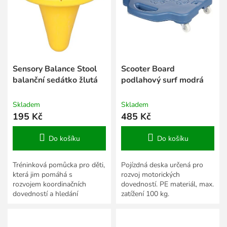
s
k
p
t
r
ů
o
d
u
k
Sensory Balance Stool
Scooter Board
t
balanční sedátko žlutá
podlahový surf modrá
ů
Skladem
Skladem
195 Kč
485 Kč
Do košíku
Do košíku
Tréninková pomůcka pro děti,
Pojízdná deska určená pro
která jim pomáhá s
rozvoj motorických
rozvojem koordinačních
dovedností. PE materiál, max.
dovedností a hledání
zatížení 100 kg.
rovnováhy.