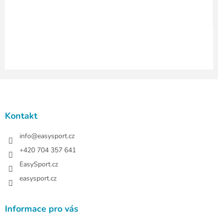
y
v
ý
p
i
s
u
Z
á
p
a
Kontakt
t
í
info
@
easysport.cz
+420 704 357 641
EasySport.cz
easysport.cz
Informace pro vás