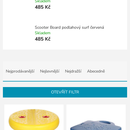
Skladem
485 Kč
Scooter Board podlahový surf červená
Skladem
485 Kč
Ř
a
Nejprodávanější
Nejlevnější
Nejdražší
Abecedně
z
e
n
OTEVŘÍT FILTR
í
p
V
r
ý
o
p
d
i
u