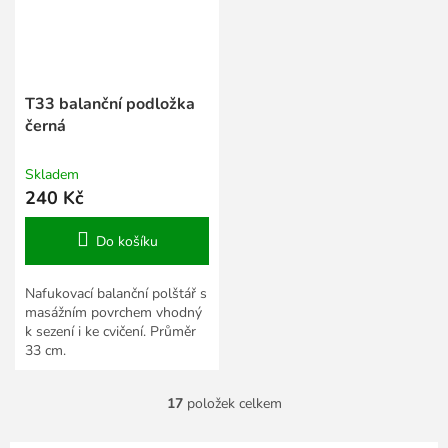
T33 balanční podložka
černá
Skladem
240 Kč
Do košíku
Nafukovací balanční polštář s
masážním povrchem vhodný
k sezení i ke cvičení. Průměr
33 cm.
17
položek celkem
O
v