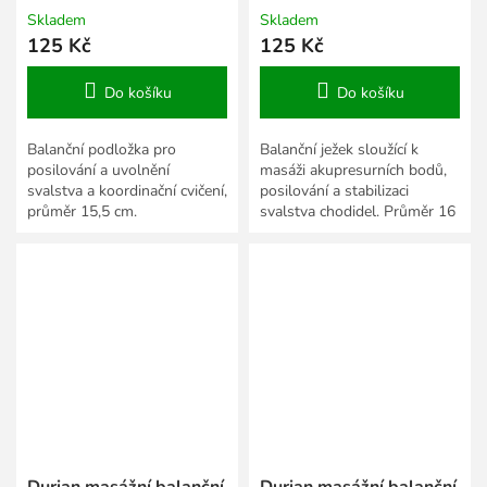
Skladem
Skladem
125 Kč
125 Kč
Do košíku
Do košíku
Balanční podložka pro
Balanční ježek sloužící k
posilování a uvolnění
masáži akupresurních bodů,
svalstva a koordinační cvičení,
posilování a stabilizaci
průměr 15,5 cm.
svalstva chodidel. Průměr 16
cm.
Durian masážní balanční
Durian masážní balanční