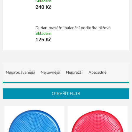
Skladem
240 Kč
Durian masážní balanční podložka růžová
Skladem
125 Kč
Ř
a
Nejprodávanější
Nejlevnější
Nejdražší
Abecedně
z
e
n
OTEVŘÍT FILTR
í
p
V
r
ý
o
p
d
i
u