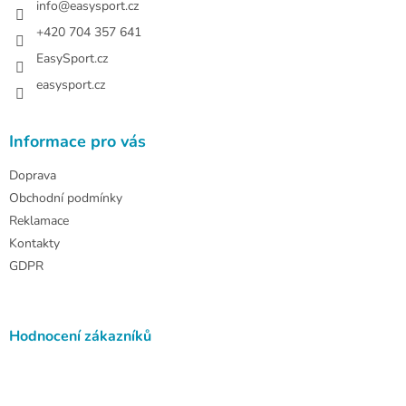
í
info
@
easysport.cz
+420 704 357 641
EasySport.cz
easysport.cz
Informace pro vás
Doprava
Obchodní podmínky
Reklamace
Kontakty
GDPR
Hodnocení zákazníků