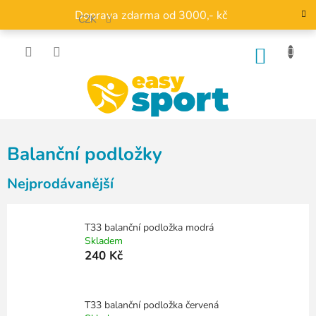
Přejít
Doprava zdarma od 3000,- kč
na
CZK
obsah
NÁKU
KOŠÍK
Balanční podložky
Nejprodávanější
T33 balanční podložka modrá
Skladem
240 Kč
T33 balanční podložka červená