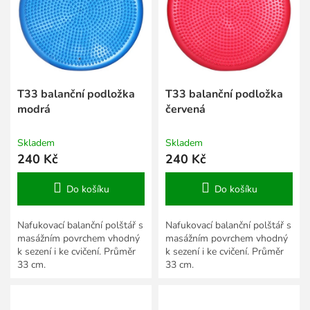
s
k
p
t
r
ů
o
d
u
k
T33 balanční podložka
T33 balanční podložka
t
modrá
červená
ů
Skladem
Skladem
240 Kč
240 Kč
Do košíku
Do košíku
Nafukovací balanční polštář s
Nafukovací balanční polštář s
masážním povrchem vhodný
masážním povrchem vhodný
k sezení i ke cvičení. Průměr
k sezení i ke cvičení. Průměr
33 cm.
33 cm.