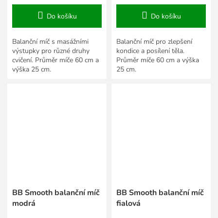
Do košíku
Do košíku
Balanční míč s masážními
Balanční míč pro zlepšení
výstupky pro různé druhy
kondice a posílení těla.
cvičení. Průměr míče 60 cm a
Průměr míče 60 cm a výška
výška 25 cm.
25 cm.
BB Smooth balanční míč
BB Smooth balanční míč
modrá
fialová