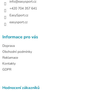
í
info
@
easysport.cz
+420 704 357 641
EasySport.cz
easysport.cz
Informace pro vás
Doprava
Obchodní podmínky
Reklamace
Kontakty
GDPR
Hodnocení zákazníků