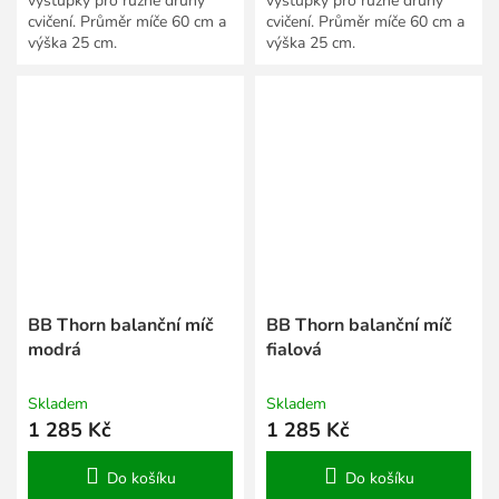
výstupky pro různé druhy
výstupky pro různé druhy
cvičení. Průměr míče 60 cm a
cvičení. Průměr míče 60 cm a
výška 25 cm.
výška 25 cm.
BB Thorn balanční míč
BB Thorn balanční míč
modrá
fialová
Skladem
Skladem
1 285 Kč
1 285 Kč
Do košíku
Do košíku