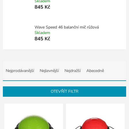
Skladem
845 Kč
Wave Speed 46 balanční míč růžová
Skladem
845 Kč
Ř
a
Nejprodávanější
Nejlevnější
Nejdražší
Abecedně
z
e
n
OTEVŘÍT FILTR
í
p
V
r
ý
o
p
d
i
u