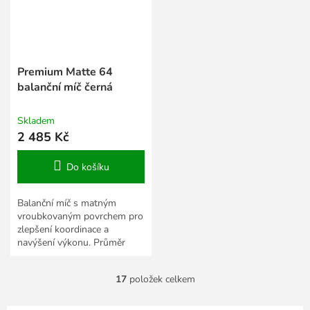
Premium Matte 64
balanční míč černá
Skladem
2 485 Kč
Do košíku
Balanční míč s matným
vroubkovaným povrchem pro
zlepšení koordinace a
navýšení výkonu. Průměr
míče 64 cm a výška 20 cm.
17
položek celkem
O
v