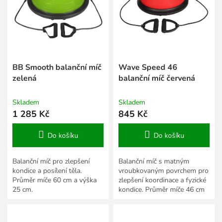
s
k
p
t
r
ů
o
d
u
k
BB Smooth balanční míč
Wave Speed 46
t
zelená
balanční míč červená
ů
Skladem
Skladem
1 285 Kč
845 Kč
Do košíku
Do košíku
Balanční míč pro zlepšení
Balanční míč s matným
kondice a posílení těla.
vroubkovaným povrchem pro
Průměr míče 60 cm a výška
zlepšení koordinace a fyzické
25 cm.
kondice. Průměr míče 46 cm
a výška 18 cm.