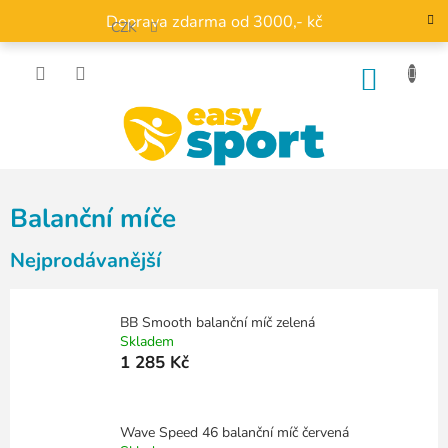
Přejít
Doprava zdarma od 3000,- kč
na
CZK
obsah
NÁKU
KOŠÍK
Balanční míče
Nejprodávanější
BB Smooth balanční míč zelená
Skladem
1 285 Kč
Wave Speed 46 balanční míč červená