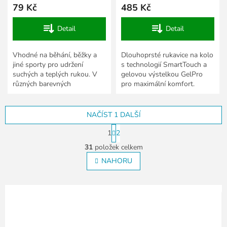
79 Kč
485 Kč
Detail
Detail
Vhodné na běhání, běžky a
Dlouhoprsté rukavice na kolo
jiné sporty pro udržení
s technologií SmartTouch a
suchých a teplých rukou. V
gelovou výstelkou GelPro
různých barevných
pro maximální komfort.
provedeních.
NAČÍST 1 DALŠÍ
S
1
2
t
O
r
31
položek celkem
v
á
l
NAHORU
n
á
k
o
d
v
a
á
c
n
í
í
p