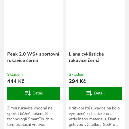
Peak 2.0 WS+ sportovní
Liana cyklistické
rukavice černá
rukavice černá
Skladem
Skladem
444 Kč
294 Kč
Detail
Detail
Zimní rukavice vhodné na
Krátkoprsté rukavice na kolo
sport i běžné nošení. S
vyrobené z elastického a
technologií SmartTouch a
vzdušného materiálu. Dlaň s
termoizolační vrstvou
gelovou výstelkou GelPro a