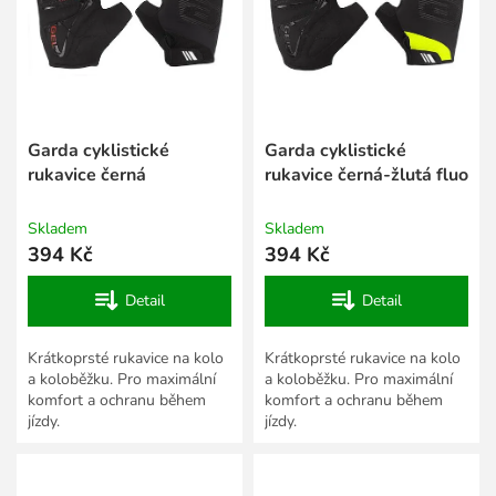
s
k
p
t
r
ů
o
d
u
k
Garda cyklistické
Garda cyklistické
t
rukavice černá
rukavice černá-žlutá fluo
ů
Skladem
Skladem
394 Kč
394 Kč
Detail
Detail
Krátkoprsté rukavice na kolo
Krátkoprsté rukavice na kolo
a koloběžku. Pro maximální
a koloběžku. Pro maximální
komfort a ochranu během
komfort a ochranu během
jízdy.
jízdy.