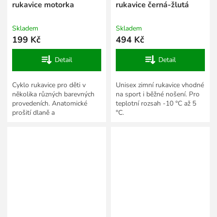
rukavice motorka
rukavice černá-žlutá
Skladem
Skladem
199 Kč
494 Kč
Detail
Detail
Cyklo rukavice pro děti v
Unisex zimní rukavice vhodné
několika různých barevných
na sport i běžné nošení. Pro
provedeních. Anatomické
teplotní rozsah -10 °C až 5
prošití dlaně a
°C.
protiskluzová úprava.