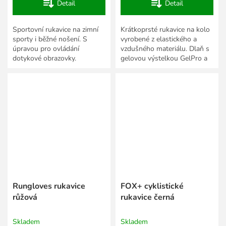
Detail
Detail
Sportovní rukavice na zimní
Krátkoprsté rukavice na kolo
sporty i běžné nošení. S
vyrobené z elastického a
úpravou pro ovládání
vzdušného materiálu. Dlaň s
dotykové obrazovky.
gelovou výstelkou GelPro a
protiskluzovou úpravou.
Rungloves rukavice
FOX+ cyklistické
růžová
rukavice černá
Skladem
Skladem