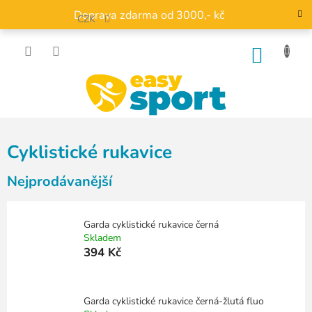
Přejít
Doprava zdarma od 3000,- kč
na
CZK
obsah
NÁKU
KOŠÍK
Cyklistické rukavice
Nejprodávanější
Garda cyklistické rukavice černá
Skladem
394 Kč
Garda cyklistické rukavice černá-žlutá fluo