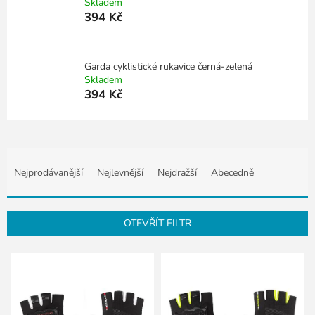
Skladem
394 Kč
Garda cyklistické rukavice černá-zelená
Skladem
394 Kč
Ř
a
Nejprodávanější
Nejlevnější
Nejdražší
Abecedně
z
e
n
OTEVŘÍT FILTR
í
p
V
r
ý
o
p
d
i
u