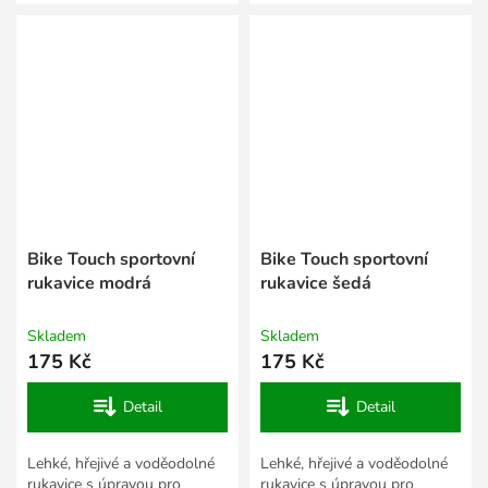
Thinsulate 3M.
protiskluzovou úpravou.
Bike Touch sportovní
Bike Touch sportovní
rukavice modrá
rukavice šedá
Skladem
Skladem
175 Kč
175 Kč
Detail
Detail
Lehké, hřejivé a voděodolné
Lehké, hřejivé a voděodolné
rukavice s úpravou pro
rukavice s úpravou pro