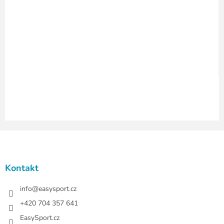
r
v
k
y
v
ý
p
i
s
u
Z
á
p
a
Kontakt
t
í
info
@
easysport.cz
+420 704 357 641
EasySport.cz