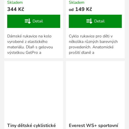
Skladem
Skladem
344 Kč
149 Kč
od
Detail
Detail
Dámské rukavice na kolo
Cyklo rukavice pro děti v
vyrobené z elastického
několika různých barevných
materiálu. Dlaň s gelovou
provedeních. Anatomické
výstelkou GelPro a
prošití dlaně a
protiskluzovou úpravou.
protiskluzová úprava.
Tiny dětské cyklistické
Everest WS+ sportovní