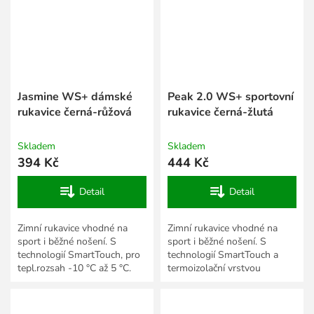
Jasmine WS+ dámské
Peak 2.0 WS+ sportovní
rukavice černá-růžová
rukavice černá-žlutá
Skladem
Skladem
394 Kč
444 Kč
Detail
Detail
Zimní rukavice vhodné na
Zimní rukavice vhodné na
sport i běžné nošení. S
sport i běžné nošení. S
technologií SmartTouch, pro
technologií SmartTouch a
tepl.rozsah -10 °C až 5 °C.
termoizolační vrstvou
Thinsulate 3M.