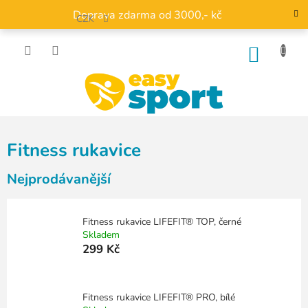
Přejít
Doprava zdarma od 3000,- kč
na
CZK
obsah
NÁKU
KOŠÍK
Fitness rukavice
Nejprodávanější
Fitness rukavice LIFEFIT® TOP, černé
Skladem
299 Kč
Fitness rukavice LIFEFIT® PRO, bílé