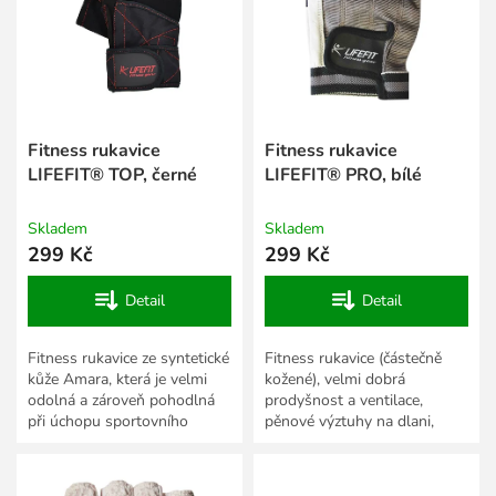
s
k
p
t
r
ů
o
d
u
k
Fitness rukavice
Fitness rukavice
t
LIFEFIT® TOP, černé
LIFEFIT® PRO, bílé
ů
Skladem
Skladem
299 Kč
299 Kč
Detail
Detail
Fitness rukavice ze syntetické
Fitness rukavice (částečně
kůže Amara, která je velmi
kožené), velmi dobrá
odolná a zároveň pohodlná
prodyšnost a ventilace,
při úchopu sportovního
pěnové výztuhy na dlani,
nářadí. - velmi dobrá
nový systém pro snadné
prodyšnost rukavic -...
sundávání rukavic QUICK
UNDRESS....