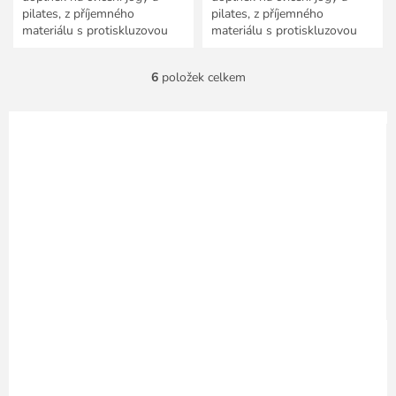
pilates, z příjemného
pilates, z příjemného
materiálu s protiskluzovou
materiálu s protiskluzovou
dlaní.
dlaní.
6
položek celkem
O
v
l
á
d
a
c
í
p
r
v
k
y
v
ý
p
i
s
u