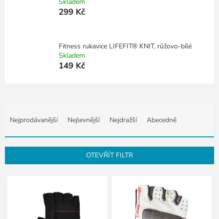
Skladem
299 Kč
Fitness rukavice LIFEFIT® KNIT, růžovo-bílé
Skladem
149 Kč
Ř
a
Nejprodávanější
Nejlevnější
Nejdražší
Abecedně
z
e
n
OTEVŘÍT FILTR
í
p
V
r
ý
o
p
d
i
u