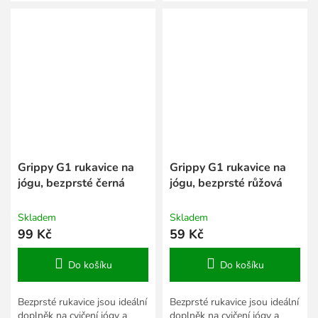
systém pro snadné
systém pro snadné
sundávání rukavic QUICK
sundávání rukavic QUICK
UNDRESS. Stahování na...
UNDRESS. Stahování na...
Grippy G1 rukavice na
Grippy G1 rukavice na
jógu, bezprsté černá
jógu, bezprsté růžová
Skladem
Skladem
99 Kč
59 Kč
Do košíku
Do košíku
Bezprsté rukavice jsou ideální
Bezprsté rukavice jsou ideální
doplněk na cvičení jógy a
doplněk na cvičení jógy a