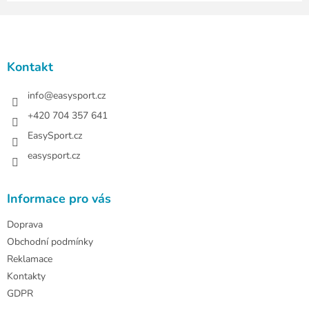
Z
á
p
a
Kontakt
t
í
info
@
easysport.cz
+420 704 357 641
EasySport.cz
easysport.cz
Informace pro vás
Doprava
Obchodní podmínky
Reklamace
Kontakty
GDPR