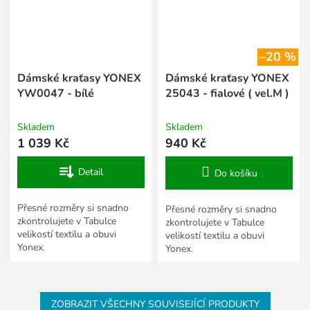
–20 %
Dámské kraťasy YONEX
Dámské kraťasy YONEX
YW0047 - bílé
25043 - fialové ( vel.M )
Skladem
Skladem
1 039 Kč
940 Kč
Detail
Do košíku
Přesné rozměry si snadno
Přesné rozměry si snadno
zkontrolujete v Tabulce
zkontrolujete v Tabulce
velikostí textilu a obuvi
velikostí textilu a obuvi
Yonex.
Yonex.
ZOBRAZIT VŠECHNY SOUVISEJÍCÍ PRODUKTY