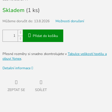
Měrná
Skladem
(1 ks)
cena:
Můžeme doručit do:
13.8.2026
Možnosti doručení
Přidat do košíku
Přesné rozměry si snadno zkontrolujete v
Tabulce velikostí textilu a
obuvi Yonex
.
Detailní informace
ZEPTAT SE
SDÍLET