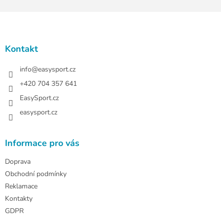
Z
á
p
a
Kontakt
t
í
info
@
easysport.cz
+420 704 357 641
EasySport.cz
easysport.cz
Informace pro vás
Doprava
Obchodní podmínky
Reklamace
Kontakty
GDPR